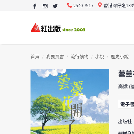
2540 7517
香港灣仔道13
首頁
我要買書
流行讀物
小說
歷史小說
蕓薹
高斌 (
電子
出版社
題材分