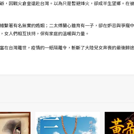
爺，因戰火倉皇遠赴台灣。以為只是暫避烽火，卻成半生望鄉。在
維繫著有名無實的婚姻；二太傅蘭心雖育有一子，卻在妒忌與爭寵
，女人們相互扶持，保有家庭的溫暖與力量。
富在台灣離世，疫情的一紙隔離令，斬斷了大陸兒女奔喪的最後歸