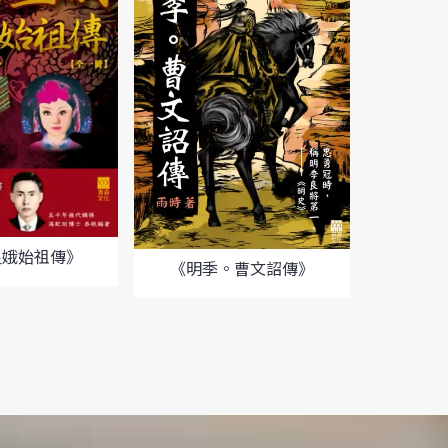
皇娥始祖傳》
《明季。曹文詔傳》
《加