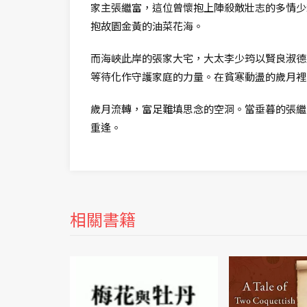
家主張繼富，這位曾懷抱上陣殺敵壯志的多情少
抱故園金黃的油菜花海。
而海峽此岸的張家大宅，大太李少筠以賢良淑德
等待化作守護家庭的力量。在貧寒動盪的歲月裡
歲月流轉，富足難填思念的空洞。當垂暮的張繼
重逢。
相關書籍