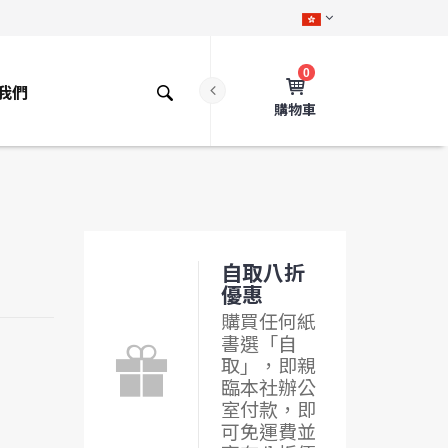
0
我們
購物車
自取八折
優惠
購買任何紙
書選「自
取」，即親
臨本社辦公
室付款，即
可免運費並