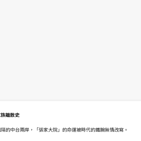
家族離散史
疫情阻隔的中台兩岸，「張家大院」的命運被時代的鐵腕無情改寫。