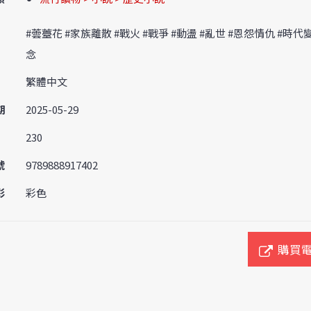
#蕓薹花 #家族離散 #戰火 #戰爭 #動盪 #亂世 #恩怨情仇 #時代
念
繁體中文
期
2025-05-29
230
號
9789888917402
彩
彩色
購買