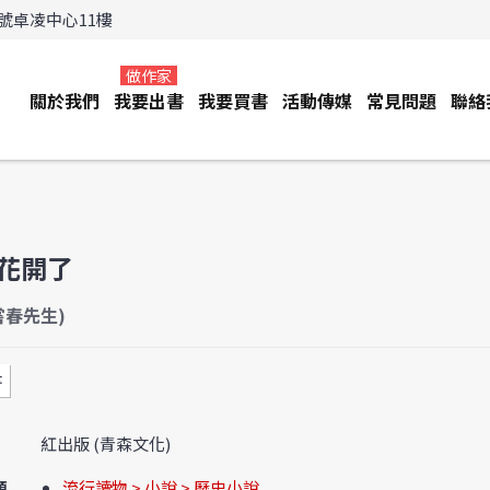
3號卓凌中心11樓
做作家
關於我們
我要出書
我要買書
活動傳媒
常見問題
聯絡
花開了
嘗春先生)
書
紅出版 (青森文化)
類
流行讀物 > 小說 > 歷史小說