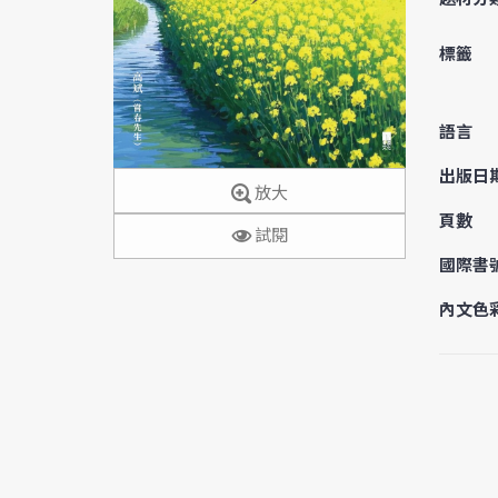
標籤
語言
出版日
放大
頁數
試閱
國際書
內文色