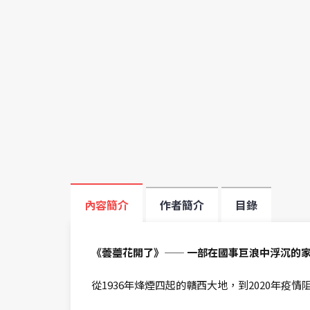
內容簡介
作者簡介
目錄
《蕓薹花開了》—— 一部在國事巨浪中浮沉的
從1936年烽煙四起的贛西大地，到2020年