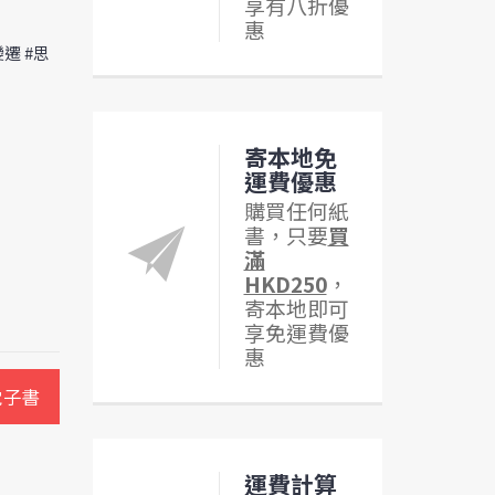
享有八折優
惠
變遷 #思
寄本地免
運費優惠
購買任何紙
書，只要
買
滿
HKD250
，
寄本地即可
享免運費優
惠
電子書
運費計算