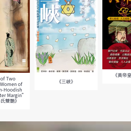
《黃帝
 of Two
《三峽》
 Women of
n-Hoodish
ter Margin”
潘氏雙艷》