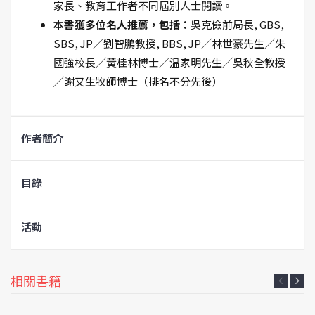
家長、教育工作者不同屆別人士閱讀。
本書獲多位名人推薦，包括：
吳克儉前局長, GBS,
SBS, JP╱劉智鵬教授, BBS, JP╱林世豪先生╱朱
國強校長╱黃桂林博士╱温家明先生╱吳秋全教授
╱謝又生牧師博士（排名不分先後）
作者簡介
目錄
活動
相關書籍