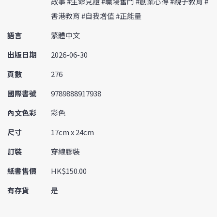
故事 #生命見證 #職場奮鬥 #創業心得 #親子教育 #
香港教育 #自我增值 #正能量
語言
繁體中文
出版日期
2026-06-30
頁數
276
國際書號
9789888917938
內文色彩
彩色
尺寸
17cm x 24cm
訂裝
穿線膠裝
紙書售價
HK$150.00
有存貨
是