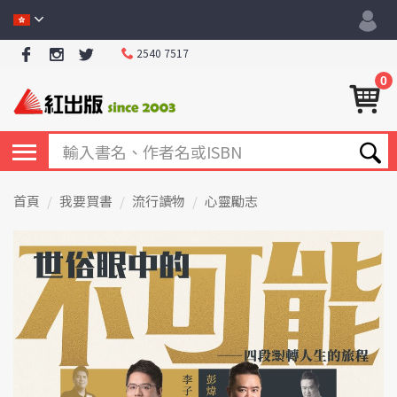
2540 7517
0
首頁
我要買書
流行讀物
心靈勵志