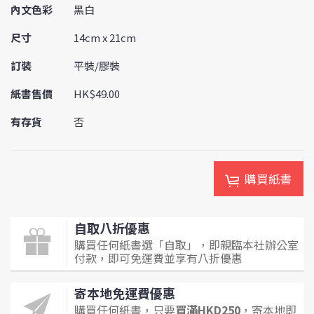
內文色彩
黑白
尺寸
14cm x 21cm
訂裝
平裝/膠裝
紙書售價
HK$49.00
有存貨
否
購買紙書
自取八折優惠
購買任何紙書選「自取」，即親臨本社辦公室
付款，即可免運費並享有八折優惠
寄本地免運費優惠
購買任何紙書，只要
買滿HKD250
，寄本地即