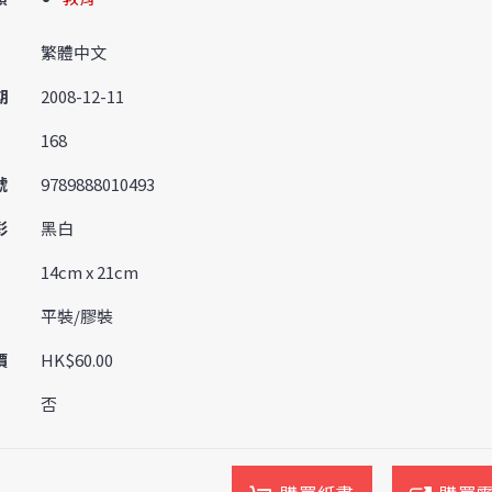
繁體中文
期
2008-12-11
168
號
9789888010493
彩
黑白
14cm x 21cm
平裝/膠裝
價
HK$60.00
否