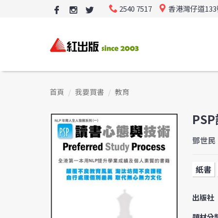
2540 7517
香港灣仔道13
首頁
我要買書
教育
PS
鄧世民
紙書
出版社
題材分