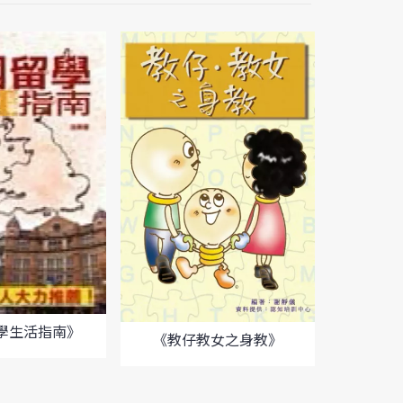
學生活指南》
《教仔教女之身教》
《你被學
不會