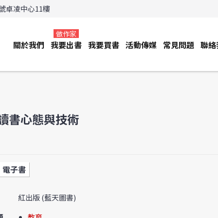
3號卓凌中心11樓
做作家
關於我們
我要出書
我要買書
活動傳媒
常見問題
聯絡
P讀書心態與技術
電子書
紅出版 (藍天圖書)
類
教育