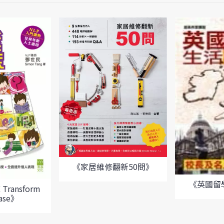
《家居維修翻新50問》
《英國留
ransform
ase》