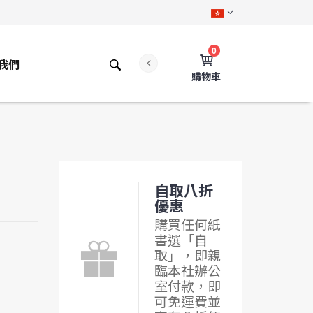
0
我們
購物車
自取八折
優惠
購買任何紙
書選「自
取」，即親
臨本社辦公
室付款，即
可免運費並