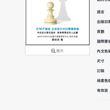
語言
出版日
頁數
國際書
放大
內文色
尺寸
訂裝
紙書售
有存貨