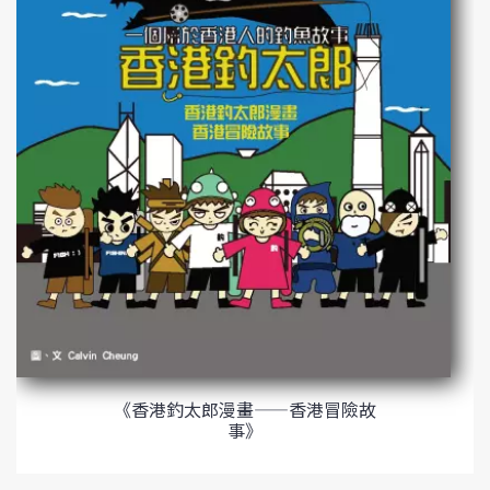
《香港釣太郎漫畫——香港冒險故
事》