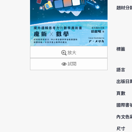
題材分
標籤
放大
試閱
語言
出版日
頁數
國際書
內文色
尺寸