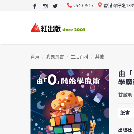
2540 7517
香港灣仔道13
首頁
我要買書
生活百科
其他
由「
學魔
甘啟明
紙書
出版社