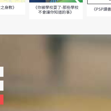
女之身教》
《你被學校耍了-那些學校
《PSP讀
不會讓你知道的事》