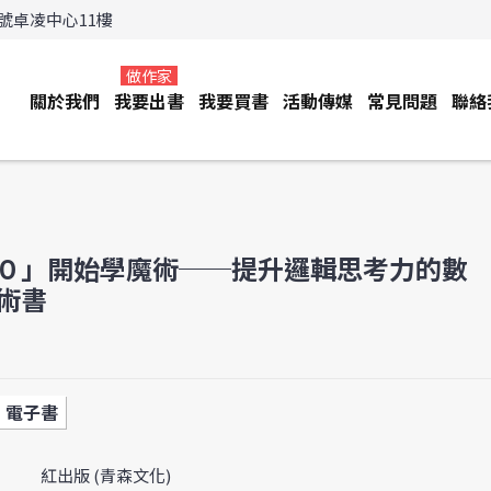
3號卓凌中心11樓
做作家
關於我們
我要出書
我要買書
活動傳媒
常見問題
聯絡
０」開始學魔術──提升邏輯思考力的數
術書
電子書
紅出版 (青森文化)