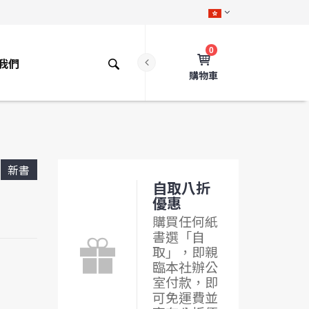
0
我們
購物車
新書
自取八折
優惠
購買任何紙
書選「自
取」，即親
臨本社辦公
室付款，即
可免運費並