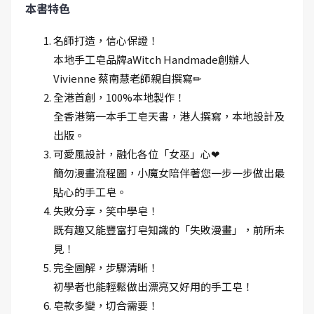
本書特色
名師打造，信心保證！
本地手工皂品牌aWitch Handmade創辦人
Vivienne 蔡南慧老師親自撰寫✏
全港首創，100%本地製作！
全香港第一本手工皂天書，港人撰寫，本地設計及
出版。
可愛風設計，融化各位「女巫」心❤
簡勿漫畫流程圖，小魔女陪伴著您一步一步做出最
貼心的手工皂。
失敗分享，笑中學皂！
既有趣又能豐富打皂知識的「失敗漫畫」，前所未
見！
完全圖解，步驟清晰！
初學者也能輕鬆做出漂亮又好用的手工皂！
皂款多變，切合需要！