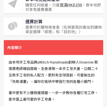
購買任何紙書，只要
買滿HKD250
，寄本地即
可享免運費優惠
運費計算
運費可於購物車查看（先將要買的書加到購物
車並選擇「郵寄」和「目的地」）
內容簡介
由本地手工皂品牌aWitch Handmade創辦人Vivienne 蔡
南慧老師親自撰寫，全香港第一本手工皂天書，公開二十
五款手工皂的私人配方，更附有全球首創、可愛無比的
「失敗漫畫」，讓你在愉快中學習打皂的各種小竅門。
書中更有不少趣致連環圖，一步一步教你各種打皂工序，
是巿面上最可愛的手工皂書。