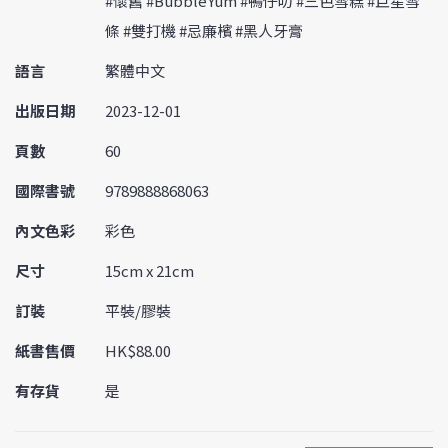
#懷舊 #BubbleYum #鴨仔叻 #三色雪糕 #巨星雪
條 #雙打機 #忌廉檳 #黑人牙膏
語言
繁體中文
出版日期
2023-12-01
頁數
60
國際書號
9789888868063
內文色彩
彩色
尺寸
15cm x 21cm
訂裝
平裝/膠裝
紙書售價
HK$88.00
有存貨
是