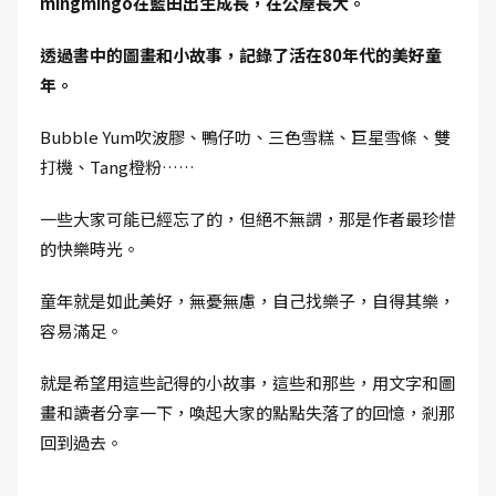
mingmingo在藍田出生成長，在公屋長大。
透過書中的圖畫和小故事，記錄了活在80年代的美好童
年。
Bubble Yum吹波膠、鴨仔叻、三色雪糕、巨星雪條、雙
打機、Tang橙粉……
一些大家可能已經忘了的，但絕不無謂，那是作者最珍惜
的快樂時光。
童年就是如此美好，無憂無慮，自己找樂子，自得其樂，
容易滿足。
就是希望用這些記得的小故事，這些和那些，用文字和圖
畫和讀者分享一下，喚起大家的點點失落了的回憶，剎那
回到過去。