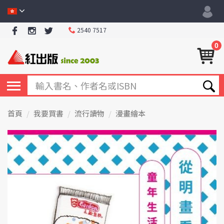
2540 7517
0
首頁
我要買書
流行讀物
漫畫繪本