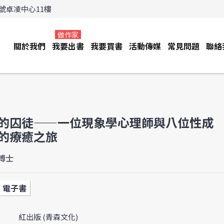
3號卓凌中心11樓
做作家
關於我們
我要出書
我要買書
活動傳媒
常見問題
聯絡
的囚徒——一位現象學心理師與八位性成
的療癒之旅
博士
電子書
紅出版 (青森文化)