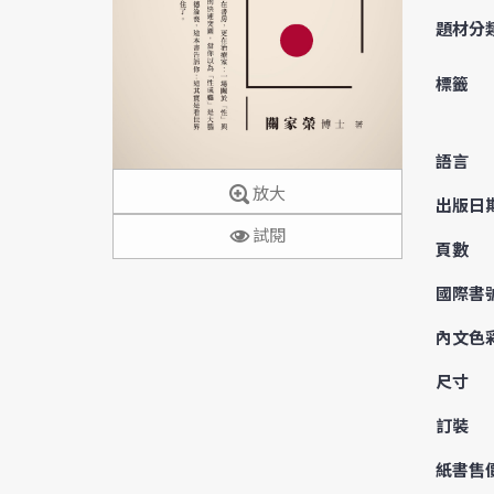
題材分
標籤
語言
放大
出版日
試閱
頁數
國際書
內文色
尺寸
訂裝
紙書售