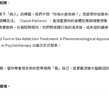
紀錄
：
撕下「病人」的標籤。我們不問「你為什麼有病？」而是帶你從根本
轉念法」（Swish Pattern），直接重塑你的身體反應與視覺想
真實案例。在極短時間內，他們對成癮行為的渴求度，從失控的邊緣
n Sex Addiction Treatment: A Phenomenological Appro
 in Psychotherapy 以論文形式發表。
掘。當你學會用全新的哲學視角「看」自己，並掌握改變大腦路徑
靈魂。