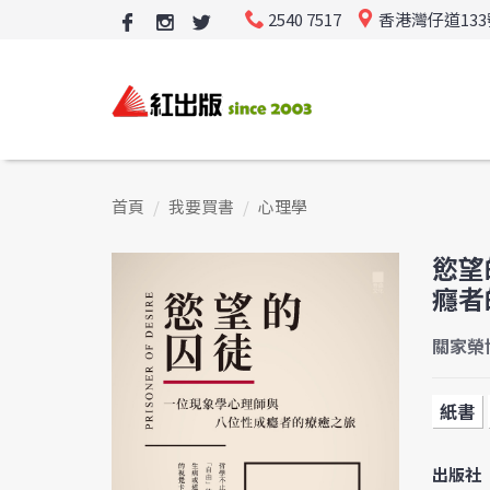
2540 7517
香港灣仔道13
首頁
我要買書
心理學
慾望
癮者
關家榮
紙書
出版社