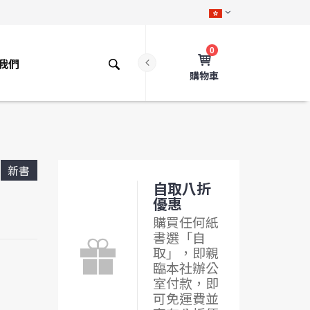
0
我們
購物車
新書
自取八折
優惠
購買任何紙
書選「自
取」，即親
臨本社辦公
室付款，即
可免運費並