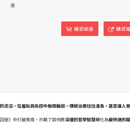
是
購買紙書
購買
的泥沼，在羞恥與失控中無限輪迴。傳統治療往往漫長，甚至讓人
囚徒》中打破常規，示範了如何將
深邃的哲學智慧
轉化為
最快速的