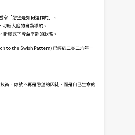
看穿「慾望是如何運作的」。
像，切斷大腦的自動導航。
，斷崖式下降至平靜的狀態。
ach to the Swish Pattern) 已經於二零二六年一
的技術，你就不再是慾望的囚徒，而是自己生命的