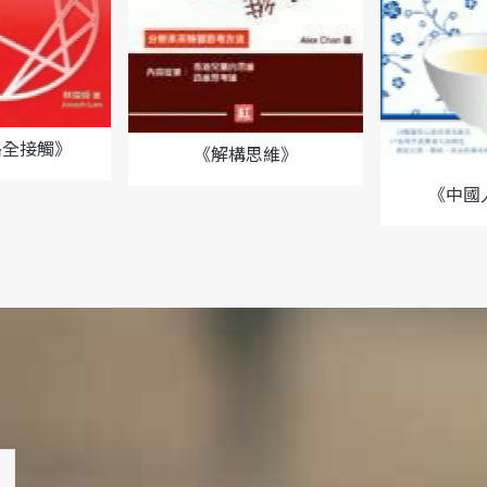
格全接觸》
《解構思維》
《中國