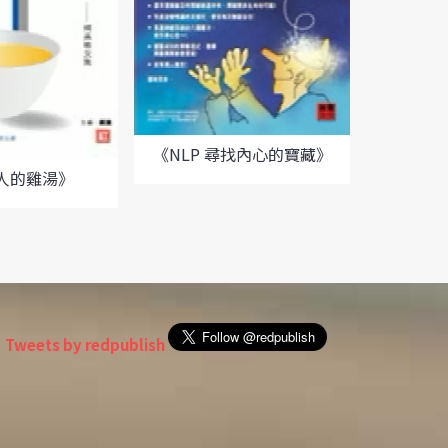
《NLP 尋找內心的寶藏》
《尋
人的雞湯》
Tweets by redpublish