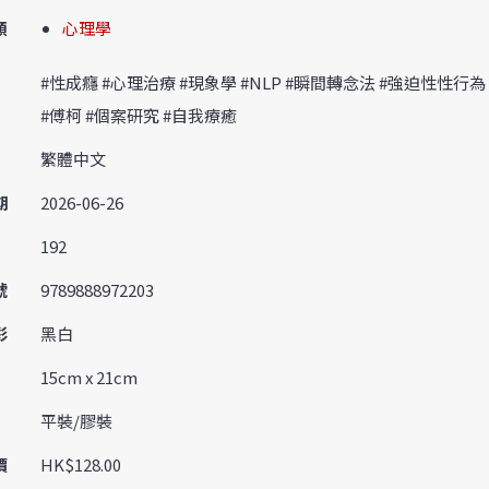
類
心理學
#性成癮 #心理治療 #現象學 #NLP #瞬間轉念法 #強迫性性行為
#傅柯 #個案研究 #自我療癒
繁體中文
期
2026-06-26
192
號
9789888972203
彩
黑白
15cm x 21cm
平裝/膠裝
價
HK$128.00