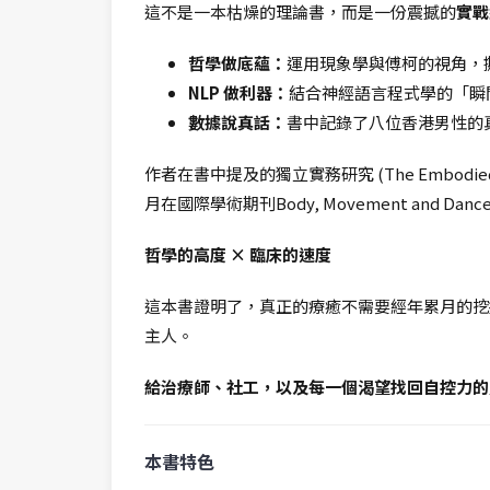
這不是一本枯燥的理論書，而是一份震撼的
實戰
哲學做底蘊：
運用現象學與傅柯的視角，
NLP 做利器：
結合神經語言程式學的「瞬間
數據說真話：
書中記錄了八位香港男性的
作者在書中提及的獨立實務研究 (The Embodied Turn i
月在國際學術期刊Body, Movement and Dance
哲學的高度 × 臨床的速度
這本書證明了，真正的療癒不需要經年累月的挖
主人。
給治療師、社工，以及每一個渴望找回自控力的
本書特色