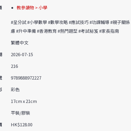
類
教參讀物 > 小學
#呈分試 #小學數學 #數學攻略 #應試技巧 #功課輔導 #親子關係
慮 #升中準備 #香港教育 #熱門題型 #考試秘笈 #家長指南
繁體中文
期
2026-07-15
216
號
9789888972227
彩
彩色
17cm x 21cm
平裝/膠裝
價
HK$128.00