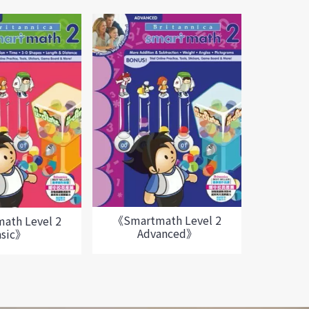
《Smartmath Level 2
ath Level 2
Advanced》
asic》
《Smart
A