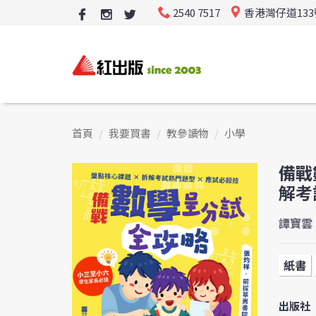
2540 7517
香港灣仔道13
首頁
我要買書
教參讀物
小學
備戰
解考
譚寶雲
紙書
出版社