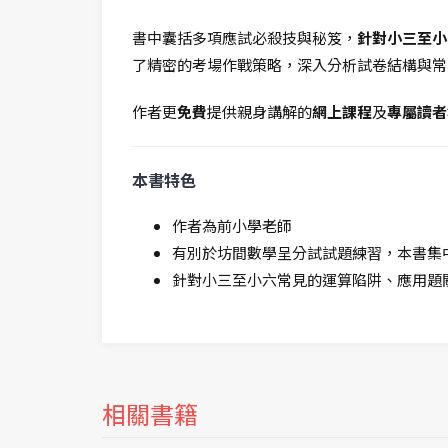
書中囊括多項應試必殺技與秘笈，
針對小三至小
了精密的考場作戰策略，深入分析試卷結構與常
作者更
免費
提供親身講解的
網上課程
及
專屬讀者
本書特色
作者為前小學老師
有別於坊間數學呈分試試題練習，本書集
針對小三至小六常見的運算陷阱、應用題
相關書籍