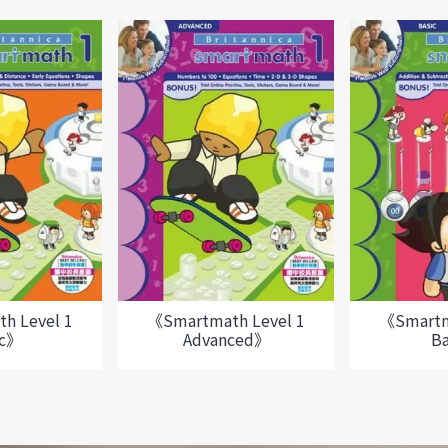
《Smartmath Level 1
《Smartm
h Level 1
Advanced》
B
ic》