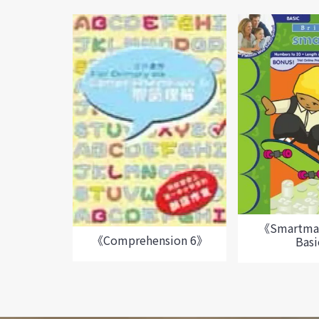
《Smartmat
《Comprehension 6》
Bas