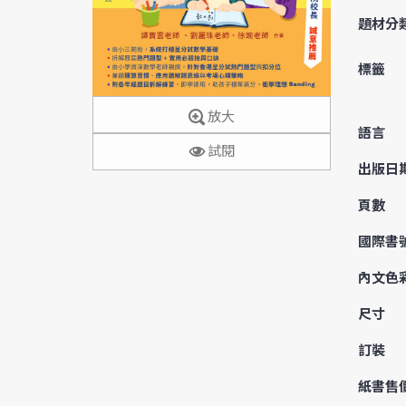
題材分
標籤
放大
語言
試閱
出版日
頁數
國際書
內文色
尺寸
訂裝
紙書售