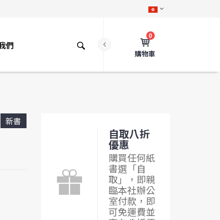
0
我們
購物車
新書
自取八折
優惠
購買任何紙
書選「自
取」，即親
臨本社辦公
室付款，即
可免運費並