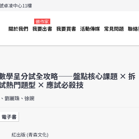
3號卓凌中心11樓
做作家
關於我們
我要出書
我要買書
活動傳媒
常見問題
聯絡
數學呈分試全攻略——盤點核心課題 × 拆
試熱門題型 × 應試必殺技
 、劉麗珠、徐豌
電子書
紅出版 (青森文化)