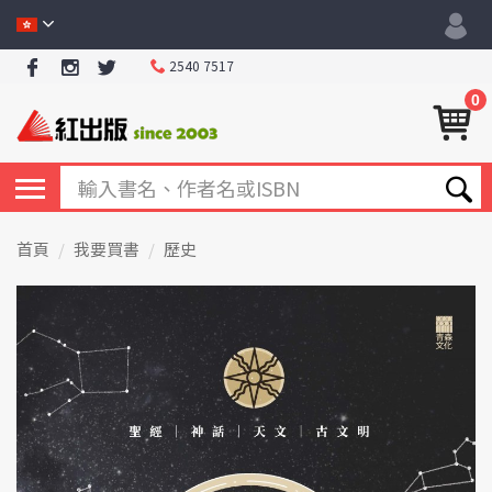
2540 7517
0
首頁
我要買書
歷史