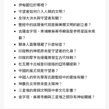
伊甸園位於哪裡？
守望者如何介入人類的文明？
全球大洪水與守望者有關？
聖經中的該隱後代就是蘇美爾文明的創立者？
吉薩金字塔、柬埔寨吳哥寺廟皆是參照星座來規
劃？
獅身人面像隱藏了什麼秘密？
印度教的神祇原來是守望者的化身？
印度的摩亨佐達羅曾發生古代核戰？
杜瓦爾卡古城是印度版的亞特蘭提斯？
中國的蚩尤就是守望者？
中國人的早先華胥氏跟聖經中的夏娃有關？
神農氏炎帝原來是太陽神？
三星堆的青銅文明受中東文化影響？
金字塔、吳哥寺廟與三星堆之間存有神秘關連？