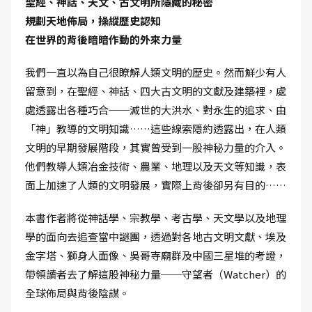
聖經、神話、天文、古文明所隱藏的秘密
規劃天地佈局，操縱歷史認知
在世界的背後暗暗作動的外來力量
我們一直以為自己很瞭解人類文明的歷史。然而鮮少有人
留意到，在聖經、神話、四大古文明的文獻及建築裡，處
處透露出各種巧合──滅世的大洪水、對永生的追求、由
「神」教導的文明知識……這些線索隱約透露出，在人類
文明的早期發展階段，其實曾受到一股神秘力量的介入。
他們教導人類冶金技術、農業、地理以及天文等知識，表
面上加速了人類的文明發展，實際上背後卻另有目的……
本書作者將從神話學、宗教學、考古學、天文學以及地理
學的面向去追查當中謎團，透過對各地古文明文獻、埃及
金字塔、獅身人面像、吳哥寺廟群及中國三星堆的考證，
帶領讀者去了解這股神秘力量──守望者（Watcher）的
全球佈局與背後陰謀。