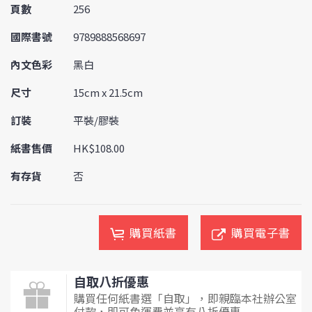
頁數
256
國際書號
9789888568697
內文色彩
黑白
尺寸
15cm x 21.5cm
訂裝
平裝/膠裝
紙書售價
HK$108.00
有存貨
否
購買紙書
購買電子書
自取八折優惠
購買任何紙書選「自取」，即親臨本社辦公室
付款，即可免運費並享有八折優惠