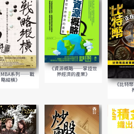
《資源概略──掌控世
界經濟的產業》
MBA系列——戰
略縱橫》
《比特幣