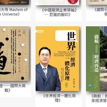
帝 Masters of
《趨勢分
《中國龍頭企業領袖2
e Universe》
─ 巨龍的腳印》
道──國際大商
戰》
《世界經濟一體化原
《啟航：
理》
家經濟發