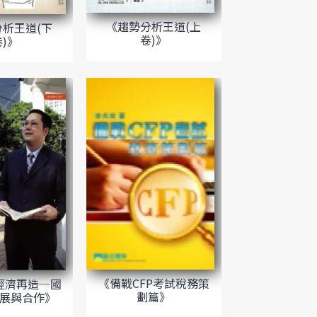
《趨勢分析王道(上
析王道(下
卷)》
卷)》
《備戰CFP考試稅務策
經濟再造─國
劃篇》
展與合作》