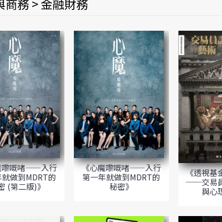
商務 > 金融財務
《心魔嚟嘅啫——入行
魔嚟嘅啫——入行
《透視基
第一年就做到MDRT的
就做到MDRT的
──交易
秘密》
密 (第二版)》
與心