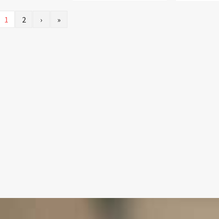
1
2
›
»