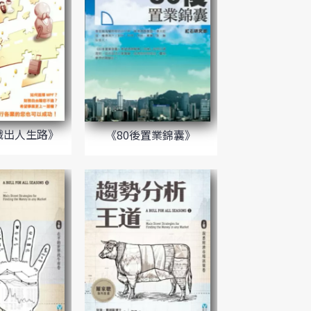
-織出人生路》
《80後置業錦囊》