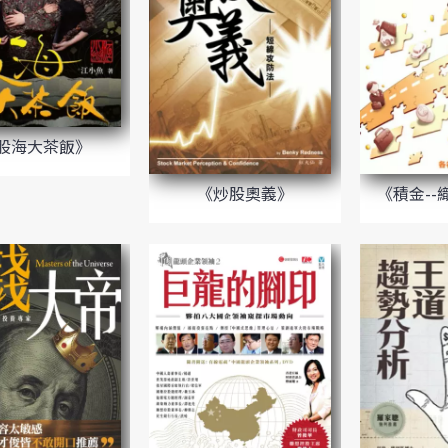
股海大茶飯》
《炒股奧義》
《積金-