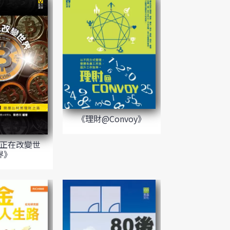
《理財@Convoy》
正在改變世
界》