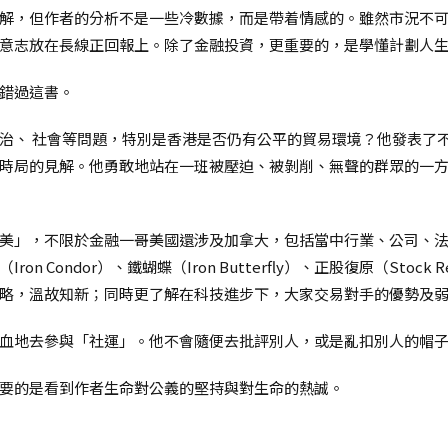
解，但作者的分析不是一些冷數據，而是帶着情感的。雖然市況不
意志放在長線正回報上。除了金融投資，更重要的，是學懂計劃人
錯過這書。
治、 社會等問題，特別是香港是否仍有公平的貿易環境？他發表了不
時局的見解。他勇敢地站在一班被壓迫、被剝削、無聲的群眾的一
美」，不限於金融一哥美國還涉及加拿大，包括當中行業、公司、法
 Condor）、鐵蝴蝶（Iron Butterfly）、正股復原（Stoc
略，溫故知新；同時更了解在科技進步下，大家交易對手的優勢及
血地去參與「社運」。他不會隨便去批評別人，或是亂扣別人的帽
要的是看到作者生命對公義的堅持與對生命的熱誠。