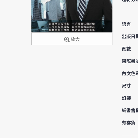
語言
出版日
放大
頁數
國際書
內文色
尺寸
訂裝
紙書售
有存貨