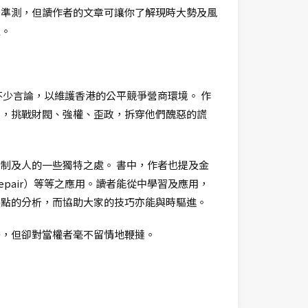
可準測，但讀作者的文章可讓你了解現時大勢及風
生。
少言論，以維護香港的公平競爭營商環境。 作
方，挑戰財閥、強權、歪政，拆穿他們醜惡的謊
制及人的一些獨特之處。 書中，作者也提及金
k Repair）等等之應用。讀者能從中學習及應用，
弱點的分析，而協助大家的技巧亦能與時驅進。
子，但卻對當權者毫不留情地鞭撻。