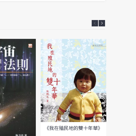
《唔「X
《我在殖民地的雙十年華》