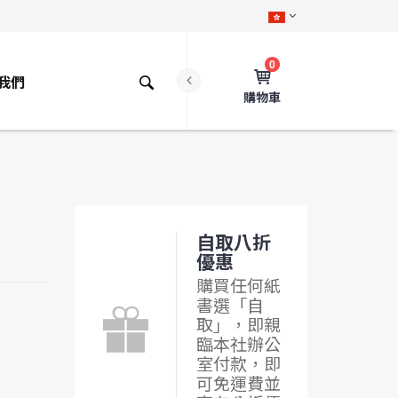
0
我們
購物車
自取八折
優惠
購買任何紙
書選「自
取」，即親
臨本社辦公
室付款，即
可免運費並