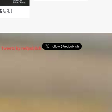
宙法則》
Tweets by redpublish