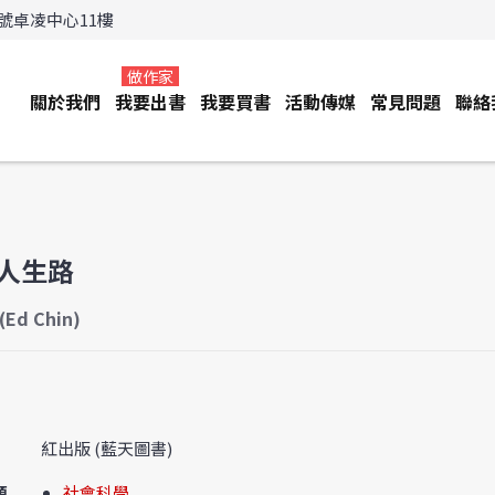
3號卓凌中心11樓
做作家
關於我們
我要出書
我要買書
活動傳媒
常見問題
聯絡
人生路
Ed Chin)
紅出版 (藍天圖書)
類
社會科學