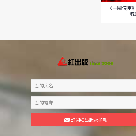
《一國沒兩
港
訂閱紅出版電子報