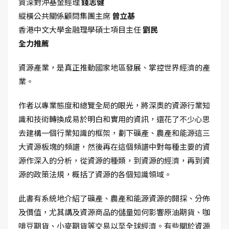
資深對沖基金經理
錢志健
縱橫公共關係顧問集團主席
曾立基
香港中文大學金融理學碩士項目主任
劉民
全力推薦
資源產業，是真正推動國家地區發展、掌控世界經濟的產
業。
作者以專業態度和總覽全局的眼光，將深奧的資源行業知
識和技術轉換成易於明白和實用的資訊，還花了不少心思
去建構一個行業知識的框架，劃下礦產、農產和能源這三
大資源板塊的頻譜，然後再在這個頻譜中對每種主要的資
源作深入的分析，從資源的種類，到資源的經濟，再到資
源的政策法規，概括了資源的各個知識領域。
此書有系統地介紹了礦產、農產和能源資源的開採、分佈
及價值，尤其講及資源商品的儲量如何影響原油期貨、咖
啡豆期貨、小麥期貨等交易以至全球經濟。有些關於資源