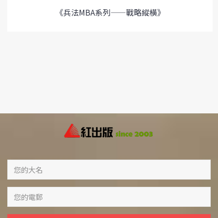
《兵法MBA系列——戰略縱橫》