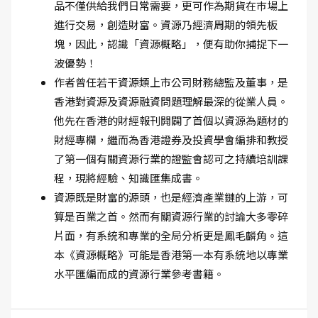
品不僅供給我們日常需要，更可作為期貨在巿場上
進行交易，創造財富。資源乃經濟周期的領先板
塊，因此，認識「資源概略」，便有助你捕捉下一
波優勢！
作者曾任若干資源類上市公司財務總監及董事，是
香港對資源及資源融資問題理解最深的從業人員。
他先在香港的財經報刊開闢了首個以資源為題材的
財經專欄，繼而為香港證券及投資學會編排和教授
了第一個有關資源行業的證監會認可之持續培訓課
程，現將經驗、知識匯集成書。
資源既是財富的源頭，也是經濟產業鏈的上游，可
算是百業之首。然而有關資源行業的討論大多零碎
片面，有系統和專業的全局分析更是鳳毛麟角。這
本《資源概略》可能是香港第一本有系統地以專業
水平匯編而成的資源行業參考書籍。