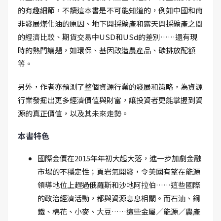
的有趣細節，不讀這本書是不可能知道的，例如中國和南
非發展煤化油的原因、地下開採礦產和露天開採礦產之間
的經濟比較、期貨交易中USD和USd的差別……還有現
時的熱門議題，如環保、基因改造農產品、碳排放配額
等。
另外，作者亦預測了整個資源行業的發展和策略，為資源
行業發掘出更多經濟價值與財富，讓投資者更能掌握到資
源的真正價值，以及其未來走勢。
本書特色
國際金價在2015年年初大起大落，進一步加劇金融
市場的不穩定性；頁岩氣開發，令美國有望在能源
領導地位上趕過俄羅斯和沙地阿拉伯……這些國際
的政治經濟活動，都與資源息息相關。而石油、鋼
鐵、棉花、小麥、大豆……這些金屬／能源／農產