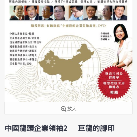
放大
中國龍頭企業領袖2 ─ 巨龍的腳印