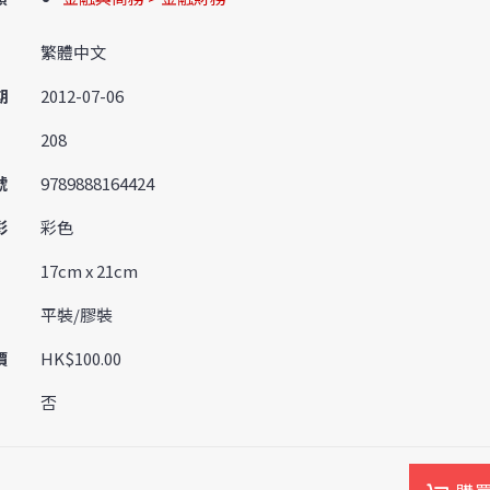
繁體中文
期
2012-07-06
208
號
9789888164424
彩
彩色
17cm x 21cm
平裝/膠裝
價
HK$100.00
否