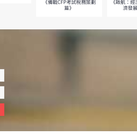
《備戰CFP考試稅務策劃
《啟航：經
篇》
濟發