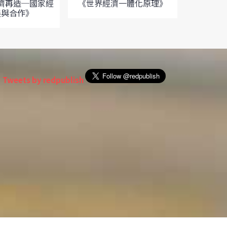
《世界經濟一體化原理》
濟再造─國家經
展與合作》
Tweets by redpublish