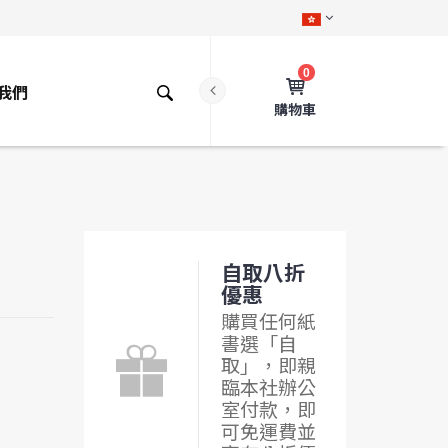
0
我們
購物車
自取八折
優惠
購買任何紙
書選「自
取」，即親
臨本社辦公
室付款，即
可免運費並