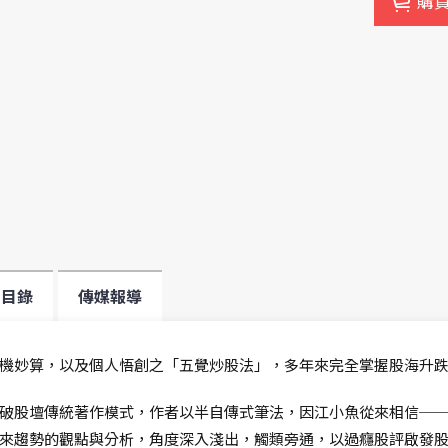
購
目錄
傳媒報導
機妙算，以及個人悟創之「五覺炒股法」，多年來完全掌握股海升
破股壇傳統著作模式，作者以半自傳式筆法，因江小魚從來相信─
來趨勢的觀點與分析，角度深入淺出，觸類旁通，以過癮股評啟發