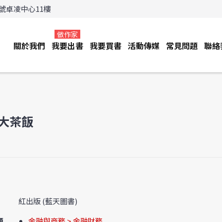
3號卓凌中心11樓
做作家
關於我們
我要出書
我要買書
活動傳媒
常見問題
聯絡
大茶飯
紅出版 (藍天圖書)
類
金融與商務 > 金融財務