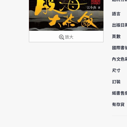
語言
出版日
頁數
放大
國際書
內文色
尺寸
訂裝
紙書售
有存貨