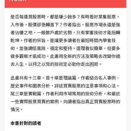
是否每逢買股票時，都是賺少蝕多？有時看好某隻股票，
入市後，股價卻急轉直下？作者指出，股票市場永遠是強
者佔優之地，一般散戶處於劣勢，只有掌握技術才能扭轉
乾坤。作者的宗旨，是讓更多讀者在最短時間內學會技
術，並強調低風險、穩定和堅持。道理看似簡單，但要多
做多觀察才能成功。此書用全新的方法及策略去改變你過
去人生，以持之以恆的技術定必助你走出困局。
此書共有十三章。首十章是理論篇，作者結合名人事例、
歷史事件和圖表分析，詳述買賣股票的注意事項和心法。
尾三章是實戰篇，作者利用市場常用的技術分析，和最近
一些實際股票買賣的案例，向讀者指出真正買賣股票時的
情況。
本書針對的讀者