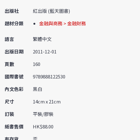
出版社
紅出版 (藍天圖書)
題材分類
金融與商務 > 金融財務
語言
繁體中文
出版日期
2011-12-01
頁數
160
國際書號
9789888122530
內文色彩
黑白
尺寸
14cm x 21cm
訂裝
平裝/膠裝
紙書售價
HK$88.00
有存貨
否