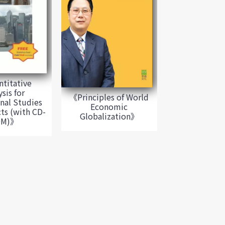
titative
ysis for
《Principles of World
nal Studies
Economic
ts (with CD-
Globalization》
OM)》