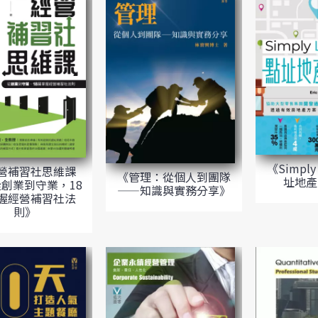
《Simply 
營補習社思維課
《管理：從個人到團隊
址地產
創業到守業，18
——知識與實務分享》
握經營補習社法
則》