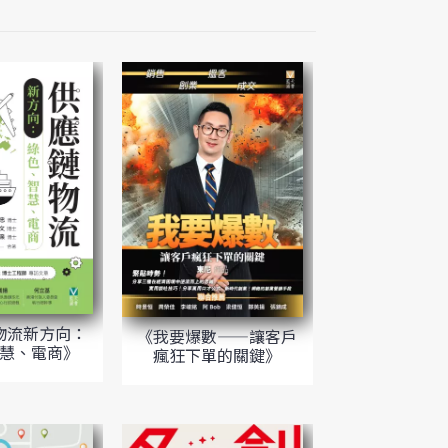
物流新方向：
《我要爆數——讓客戶
慧、電商》
瘋狂下單的關鍵》