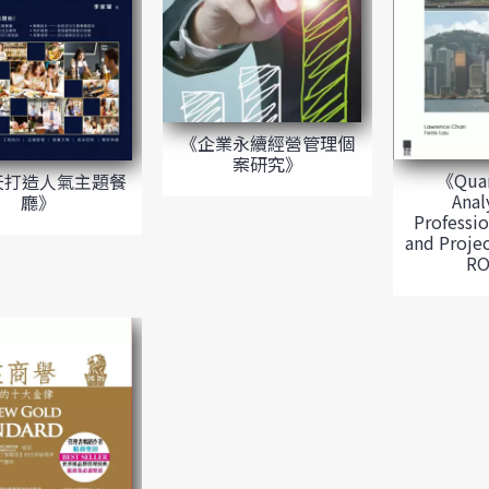
《企業永續經營管理個
案研究》
《Quan
天打造人氣主題餐
Anal
廳》
Professio
and Projec
R