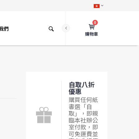
0
我們
購物車
自取八折
優惠
購買任何紙
書選「自
取」，即親
臨本社辦公
室付款，即
可免運費並