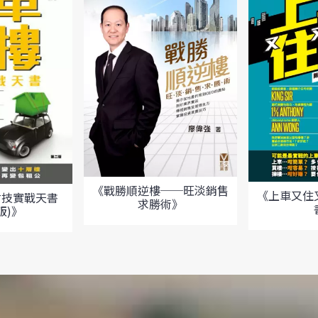
《戰勝順逆樓──旺淡銷售
《上車又住
財技實戰天書
求勝術》
版)》