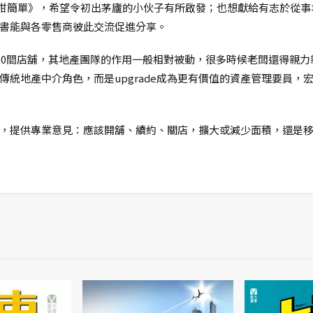
on 點址地產咁簡單》，希望令初出茅廬的小伙子有所啟發；也想獻給有志
書能與各零售商彼此交流促進分享。
100間店舖，其地產團隊的作用一般相對被動，很多時候老闆還得親
傳統地產中介角色，而是upgrade成為更有價值的資產管理要員，
，提供專業意見：應該開舖、續約、關店，擴大或減少面積，還是