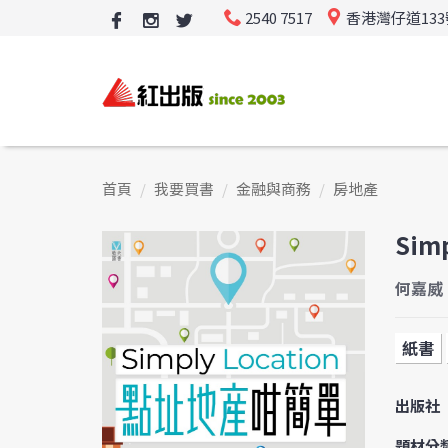
2540 7517
香港灣仔道13
首頁
我要買書
金融與商務
房地產
Sim
何嘉威 E
紙書
出版社
題材分