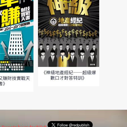
《神級地產經紀──超級爆
數口才對答特訓》
又賺財技實戰天
書》
《50萬