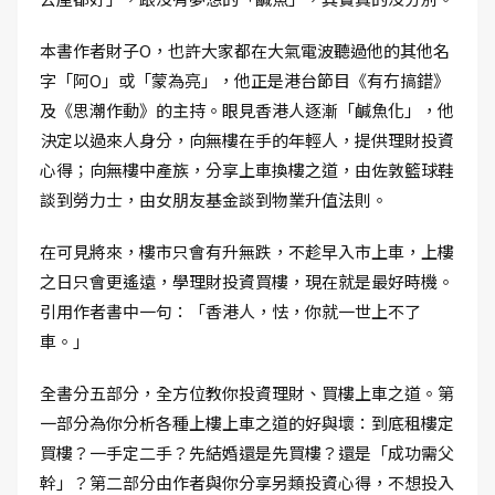
本書作者財子O，也許大家都在大氣電波聽過他的其他名
字「阿O」或「蒙為亮」，他正是港台節目《有冇搞錯》
及《思潮作動》的主持。眼見香港人逐漸「鹹魚化」，他
決定以過來人身分，向無樓在手的年輕人，提供理財投資
心得；向無樓中產族，分享上車換樓之道，由佐敦籃球鞋
談到勞力士，由女朋友基金談到物業升值法則。
在可見將來，樓市只會有升無跌，不趁早入市上車，上樓
之日只會更遙遠，學理財投資買樓，現在就是最好時機。
引用作者書中一句：「香港人，怯，你就一世上不了
車。」
全書分五部分，全方位教你投資理財、買樓上車之道。第
一部分為你分析各種上樓上車之道的好與壞：到底租樓定
買樓？一手定二手？先結婚還是先買樓？還是「成功需父
幹」？第二部分由作者與你分享另類投資心得，不想投入