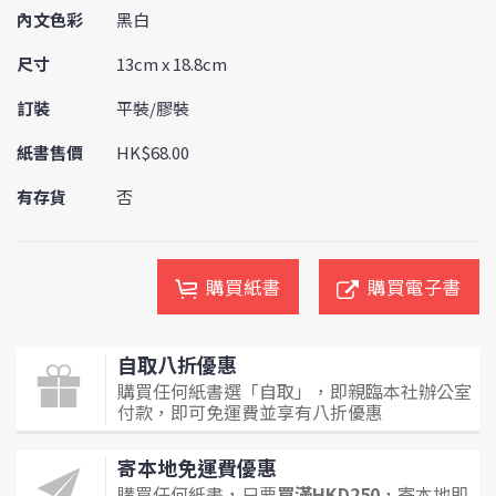
內文色彩
黑白
尺寸
13cm x 18.8cm
訂裝
平裝/膠裝
紙書售價
HK$68.00
有存貨
否
購買紙書
購買電子書
自取八折優惠
購買任何紙書選「自取」，即親臨本社辦公室
付款，即可免運費並享有八折優惠
寄本地免運費優惠
購買任何紙書，只要
買滿HKD250
，寄本地即