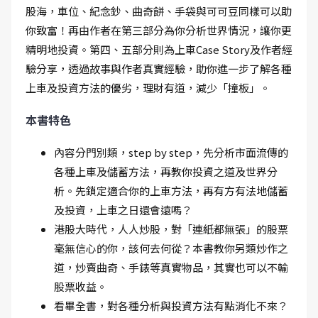
股海，車位、紀念鈔、曲奇餅、手袋與可可豆同樣可以助
你致富！再由作者在第三部分為你分析世界情況，讓你更
精明地投資。第四、五部分則為上車Case Story及作者經
驗分享，透過故事與作者真實經驗，助你進一步了解各種
上車及投資方法的優劣，理財有道，減少「撞板」。
本書特色
內容分門別類，step by step，先分析市面流傳的
各種上車及儲蓄方法，再教你投資之道及世界分
析。先鎖定適合你的上車方法，再有方有法地儲蓄
及投資，上車之日還會遠嗎？
港股大時代，人人炒股，對「連紙都無張」的股票
毫無信心的你，該何去何從？本書教你另類炒作之
道，炒賣曲奇、手錶等真實物品，其實也可以不輸
股票收益。
看畢全書，對各種分析與投資方法有點消化不來？