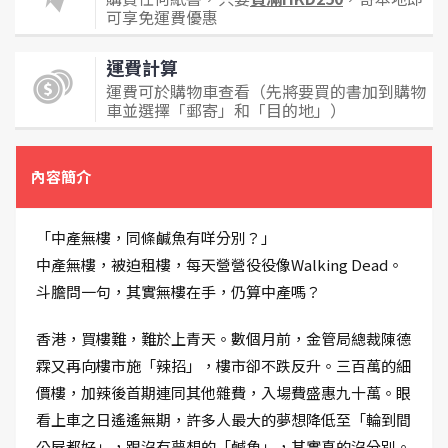
可享免運費優惠
運費計算
運費可於購物車查看（先將要買的書加到購物
車並選擇「郵寄」和「目的地」）
內容簡介
「中產無樓，同條鹹魚有咩分別？」
中產無樓，被迫租樓，每天營營役役像Walking Dead。
斗膽問一句，其實無樓在手，仍算中產嗎？
香港，買樓難，難於上青天。數個月前，金管局總裁陳德
霖又再向樓市施「辣招」，樓市卻不跌反升。三百萬的細
價樓，加辣後首期連同其他雜費，入場費盛惠九十萬。眼
看上車之日遙遙無期，許多人最大的夢想降低至「輪到間
公屋都好」，跟沒有夢想的「鹹魚」，其實真的沒分別。