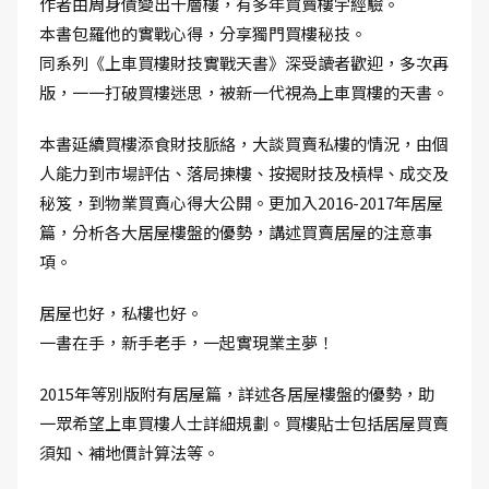
作者由周身債變出十層樓，有多年買賣樓宇經驗。
本書包羅他的實戰心得，分享獨門買樓秘技。
同系列《上車買樓財技實戰天書》深受讀者歡迎，多次再
版，一一打破買樓迷思，被新一代視為上車買樓的天書。
本書延續買樓添食財技脈絡，大談買賣私樓的情況，由個
人能力到市場評估、落局揀樓、按揭財技及槓桿、成交及
秘笈，到物業買賣心得大公開。更加入2016-2017年居屋
篇，分析各大居屋樓盤的優勢，講述買賣居屋的注意事
項。
居屋也好，私樓也好。
一書在手，新手老手，一起實現業主夢！
2015年等別版附有居屋篇，詳述各居屋樓盤的優勢，助
一眾希望上車買樓人士詳細規劃。買樓貼士包括居屋買賣
須知、補地價計算法等。