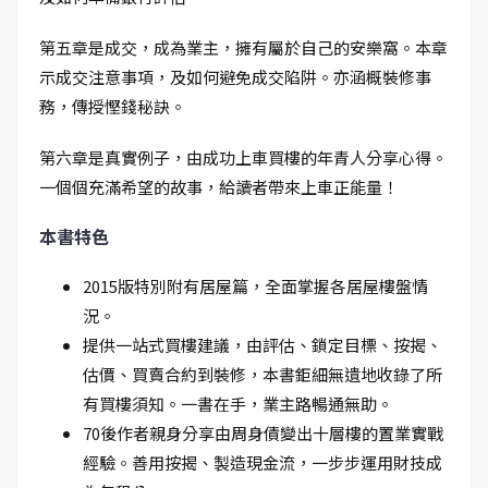
第五章是成交，成為業主，擁有屬於自己的安樂窩。本章
示成交注意事項，及如何避免成交陷阱。亦涵概裝修事
務，傳授慳錢秘訣。
第六章是真實例子，由成功上車買樓的年青人分享心得。
一個個充滿希望的故事，給讀者帶來上車正能量！
本書特色
2015版特別附有居屋篇，全面掌握各居屋樓盤情
況。
提供一站式買樓建議，由評估、鎖定目標、按揭、
估價、買賣合約到裝修，本書鉅細無遺地收錄了所
有買樓須知。一書在手，業主路暢通無助。
70後作者親身分享由周身債變出十層樓的置業實戰
經驗。善用按揭、製造現金流，一步步運用財技成