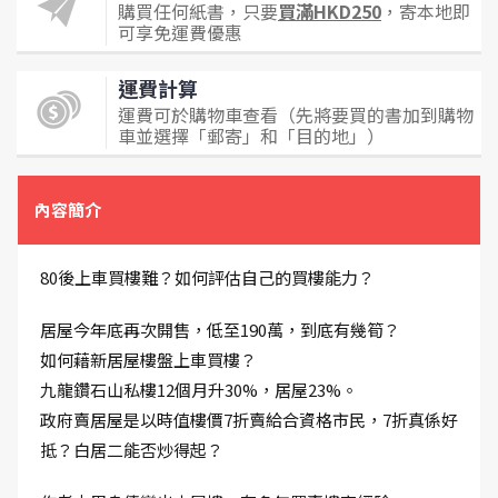
購買任何紙書，只要
買滿HKD250
，寄本地即
可享免運費優惠
運費計算
運費可於購物車查看（先將要買的書加到購物
車並選擇「郵寄」和「目的地」）
內容簡介
80後上車買樓難？如何評估自己的買樓能力？
居屋今年底再次開售，低至190萬，到底有幾筍？
如何藉新居屋樓盤上車買樓？
九龍鑽石山私樓12個月升30%，居屋23%。
政府賣居屋是以時值樓價7折賣給合資格市民，7折真係好
抵？白居二能否炒得起？