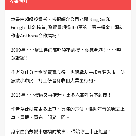
內容簡介
本書由超級投資者，按揭轉介公司老闆 King Sir和
Google 排名榜首, 瀏覽量超過100萬的「第一桶金」網誌
作者Anthony合作撰寫！
2009年……醫生律師高呼買不到樓，震撼全港！……嘩
眾取寵！
作者為此分享物業買賣心得，也跟戰友一起瘋狂入市，使
無數小市民、打工仔晉身收租大業主行列。
2013年……樓價又再倍升，更多人高呼買不到樓！
作者為此研究更多上車、買樓的方法，協助年青的戰友上
車、買樓，買完一間又一間。
身家由負數變十層樓的故事， 帶給你上車正能量！