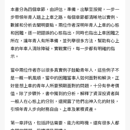
本書分為四個章節，由評估，準備，出擊至按揭，一步一
步帶領年青人踏上上車之路。每個章節都清晰地以實例、
數據和分析去闡明要點。兩位作者深明年青人上車的心態
和困難，逐一把錯誤的心態指出，同時也指出上車困難之
所在，讓年青人有所準備，並列舉很多方法，幫助有心上
車的年車人清除障礙。實戰實行，每一步都有明確的指
示。
當中兩位作者亦以很多真實例子鼓勵青年人，這些例子不
是一概一帆風順，當中的困難當事人如何面對和解決，正
好是想上車的青年人所要預期面對的問題，十分有參考價
值。除了步驟外，書中獨到的分析，解釋了資深投資者與
一般人在心態上的分別，還揭露了他們出神入化的財技，
引領年青人步向財務自由、上車及累積資產。
第一章評估，包括評估需要、能力和時機。還有很多人都