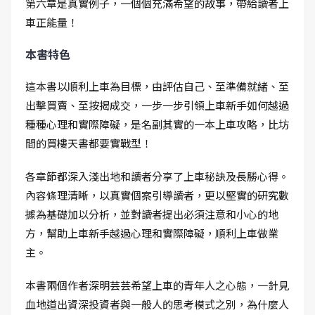
第六章是真實例子，一個個充滿希望的故事，帶給讀者上
車正能量！
本書特色
這本書以順利上車為目標，由評估自己、至準備就緒、至
出擊買賣、至按揭成交，一步一步引領上車新手如何越過
種種心理和實際障礙，是名副其實的一本上車攻略，比坊
間的買樓天書都要實戰型！
各章節都深入淺出地和讀者分享了上車秘訣及長勝心得。
內容條理清晰，以真實個案引導讀者，更以堅實的研究數
據為基礎加以分析，並對讀者提出必須注意和小心的地
方，幫助上車新手越過心理和實際障礙，順利上車做業
主。
本書兩個作者深明芸芸希望上車的青年人之心態，一針見
血地道出資深投資者與一般人的思考模式之別，為什麼人