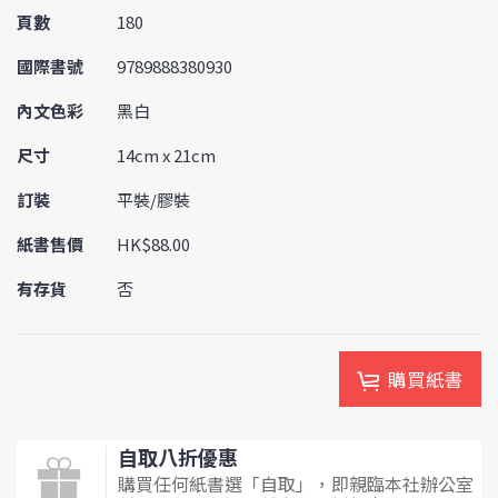
頁數
180
國際書號
9789888380930
內文色彩
黑白
尺寸
14cm x 21cm
訂裝
平裝/膠裝
紙書售價
HK$88.00
有存貨
否
購買紙書
自取八折優惠
購買任何紙書選「自取」，即親臨本社辦公室