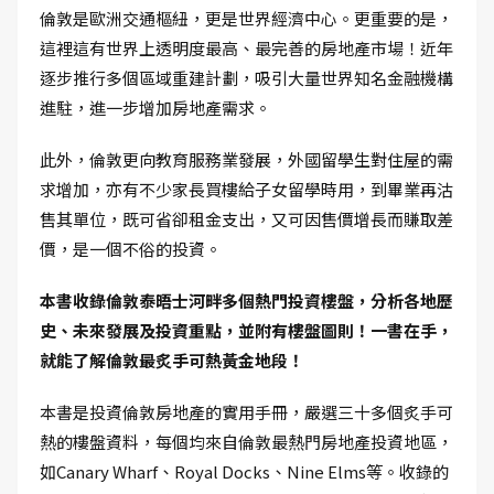
倫敦是歐洲交通樞紐，更是世界經濟中心。更重要的是，
這裡這有世界上透明度最高、最完善的房地產市場！近年
逐步推行多個區域重建計劃，吸引大量世界知名金融機構
進駐，進一步增加房地產需求。
此外，倫敦更向教育服務業發展，外國留學生對住屋的需
求增加，亦有不少家長買樓給子女留學時用，到畢業再沽
售其單位，既可省卻租金支出，又可因售價增長而賺取差
價，是一個不俗的投資。
本書收錄倫敦泰晤士河畔多個熱門投資樓盤，分析各地歷
史、未來發展及投資重點，並附有樓盤圖則！一書在手，
就能了解倫敦最炙手可熱黃金地段！
本書是投資倫敦房地產的實用手冊，嚴選三十多個炙手可
熱的樓盤資料，每個均來自倫敦最熱門房地產投資地區，
如Canary Wharf、Royal Docks、Nine Elms等。收錄的