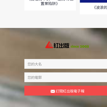
置業陷阱》
《波浪
訂閱紅出版電子報