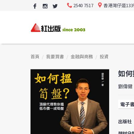
2540 7517
香港灣仔道13
首頁
我要買書
金融與商務
投資
如何
劉偉健
電子
出版社
題材分