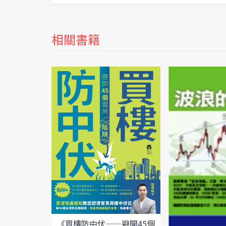
相關書籍
《買樓防中伏——避開45個