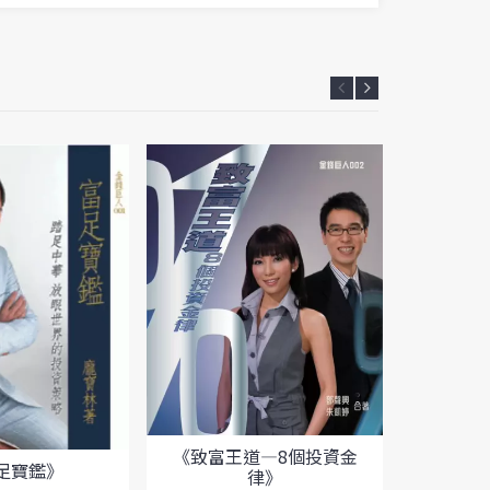
《致富王道—8個投資金
足寶鑑》
律》