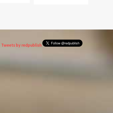
《股
Tweets by redpublish