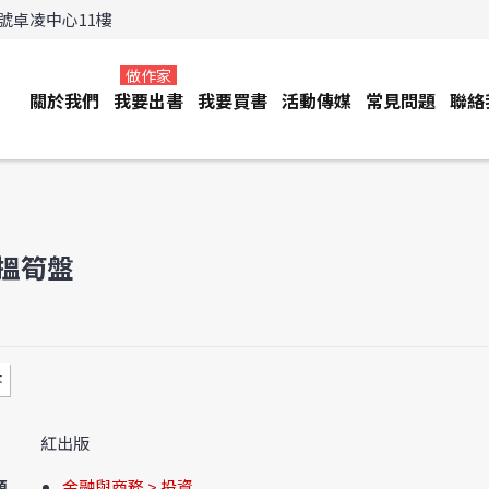
3號卓凌中心11樓
做作家
關於我們
我要出書
我要買書
活動傳媒
常見問題
聯絡
搵筍盤
書
紅出版
類
金融與商務 > 投資