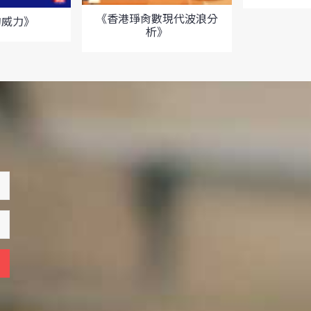
《香港琤肏數現代波浪分
的威力》
析》