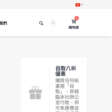
0
我們
購物車
自取八折
優惠
購買任何紙
書選「自
取」，即親
臨本社辦公
室付款，即
可免運費並