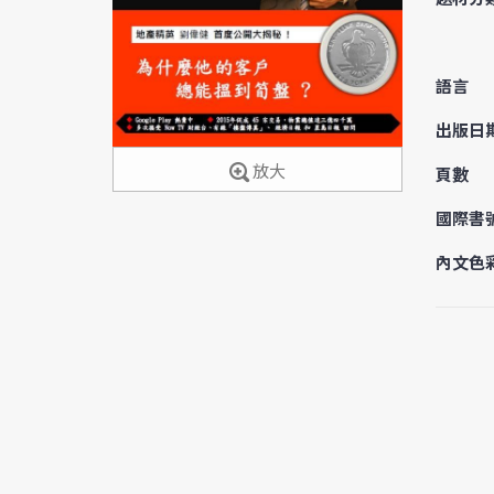
語言
出版日
放大
頁數
國際書
內文色