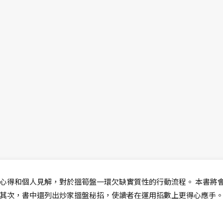
心得和個人見解，對於搵筍盤一環欠缺實質性的行動流程。 本書將
其次，書中還列出炒家搵盤秘招，使讀者在運用招數上更得心應手