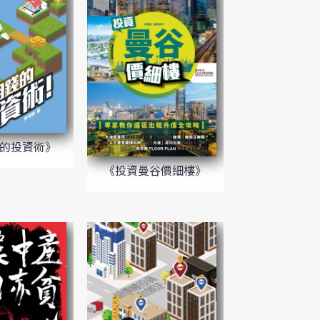
的投資術》
《投資曼谷價細樓》