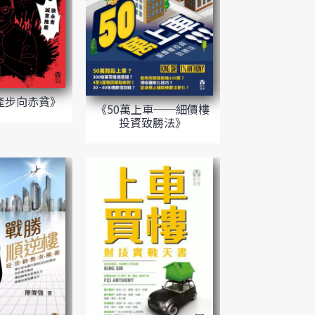
產步向赤貧》
《50萬上車──細價樓
投資致勝法》