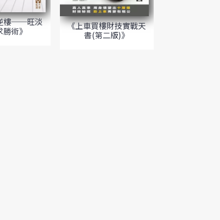
逆樓──旺淡
《上車買樓財技實戰天
求勝術》
書(第二版)》