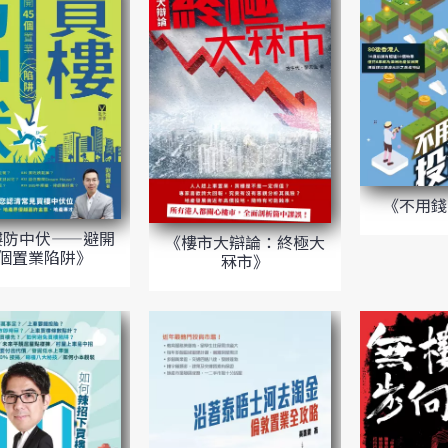
《不用錢
樓防中伏——避開
《樓市大辯論：終極大
5個置業陷阱》
冧市》