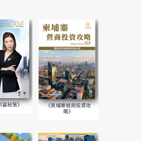
創富秘笈》
《柬埔寨營商投資攻
略》