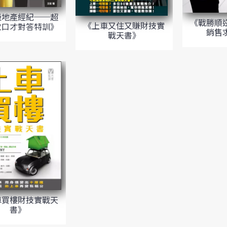
級地產經紀──超
《戰勝順
《上車又住又賺財技實
數口才對答特訓》
銷售
戰天書》
車買樓財技實戰天
書》