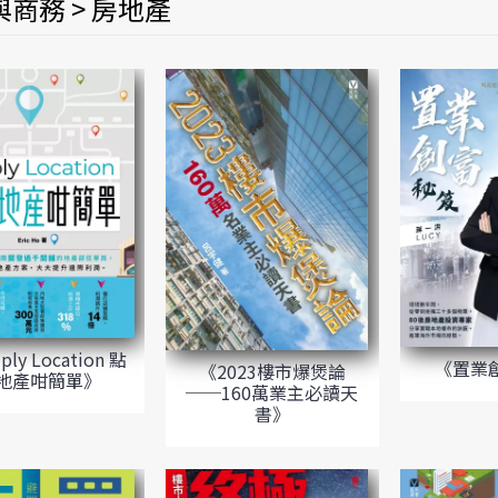
商務 > 房地產
ly Location 點
《置業
《2023樓市爆煲論
地產咁簡單》
──160萬業主必讀天
書》