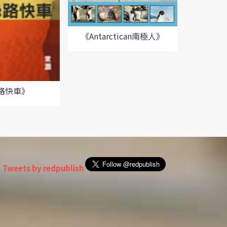
《Antarctican南極人》
《喝
路快車》
Tweets by redpublish