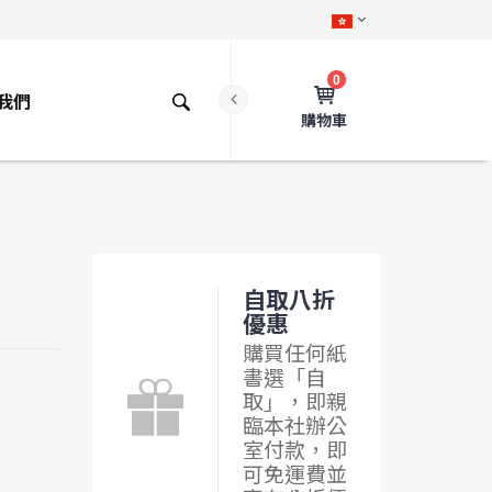
0
我們
購物車
自取八折
優惠
購買任何紙
書選「自
取」，即親
臨本社辦公
室付款，即
可免運費並