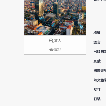
標籤
放大
語言
試閱
出版日
頁數
國際書
內文色
尺寸
訂裝