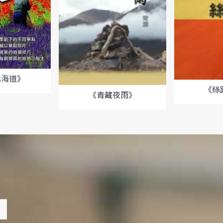
北海道》
《絲
《青藏夜雨》