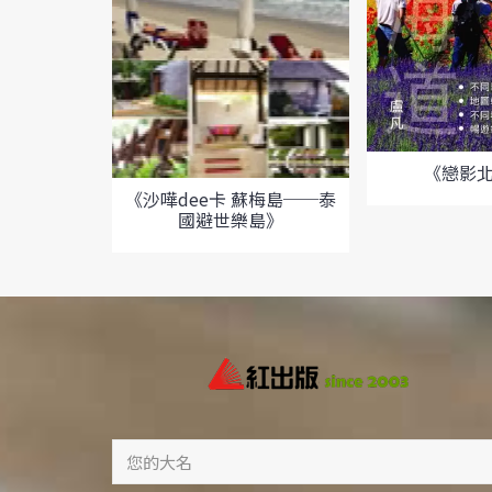
《戀影
《沙嘩dee卡 蘇梅島──泰
國避世樂島》