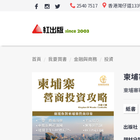
2540 7517
香港灣仔道13
首頁
我要買書
金融與商務
投資
柬埔
柬埔寨
紙書
出版社
題材分