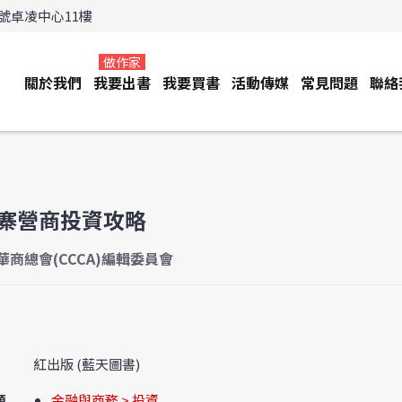
3號卓凌中心11樓
做作家
關於我們
我要出書
我要買書
活動傳媒
常見問題
聯絡
寨營商投資攻略
華商總會(CCCA)編輯委員會
紅出版 (藍天圖書)
類
金融與商務 > 投資