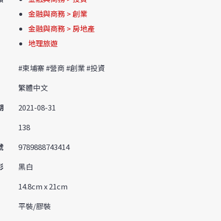
金融與商務 > 創業
金融與商務 > 房地產
地理旅遊
#柬埔寨 #營商 #創業 #投資
繁體中文
期
2021-08-31
138
號
9789888743414
彩
黑白
14.8cm x 21cm
平裝/膠裝