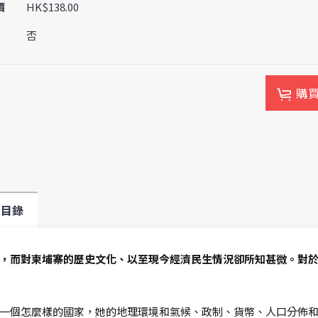
價
HK$138.00
否
購
目錄
，而對柬埔寨的歷史文化、以至現今經濟民生情況卻所知甚微。對
一個怎麼樣的國家，她的地理環境和氣候、政制、貨幣、人口分佈