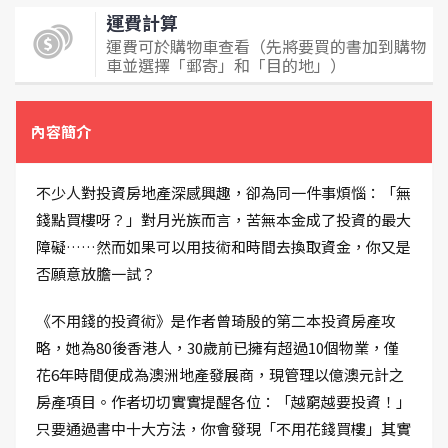
運費計算
運費可於購物車查看（先將要買的書加到購物
車並選擇「郵寄」和「目的地」）
內容簡介
不少人對投資房地產深感興趣，卻為同一件事煩惱：「無
錢點買樓呀？」對月光族而言，苦無本金成了投資的最大
障礙……然而如果可以用技術和時間去換取資金，你又是
否願意放膽一試？
《不用錢的投資術》是作者曾琦殷的第二本投資房產攻
略，她為80後香港人，30歲前已擁有超過10個物業，僅
花6年時間便成為澳洲地產發展商，現管理以億澳元計之
房產項目。作者切切實實提醒各位：「越窮越要投資！」
只要通過書中十大方法，你會發現「不用花錢買樓」其實