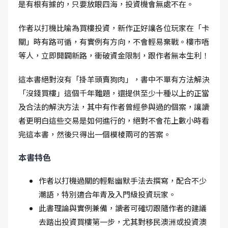
是有根有據的，只要放眼四海，投資機會無處不在。
作者以打機比喻為買樓投資，新作正好讓各位玩家在「卡
關」時有路可循，有實例有方向，不會輕易棄戰。樓市唔
等人，立即開闢新路，衝破資金限制，跟作者無本生利！
這本書絕對沒有「掛羊頭賣狗肉」，書中不單有方法解決
「沒錢買樓」這個千年難題，還提供至少十種以上的正當
及合法的解決方法，其中有作者曾經參與過的個案，讓讀
者更明白這些交易是如何進行的，絕對不會花上數小時看
完這本書，然後只得出一個模棱兩可的答案。
本書特色
作者以打機過關的輕鬆幽默手法去撰寫，配合不少
潮語，特別適合年青及入門級投資玩家。
此書理論與實例兼備，讀者可確切跟隨作者的建議
去踏出投資買樓第一步，尤其對移民澳洲或投資澳