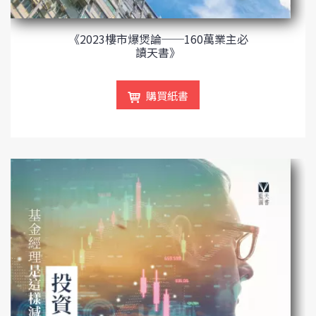
《2023樓市爆煲論──160萬業主必
讀天書》
購買紙書