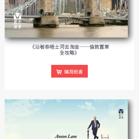
《沿著泰晤士河去淘金──倫敦置業
全攻略》
購買紙書