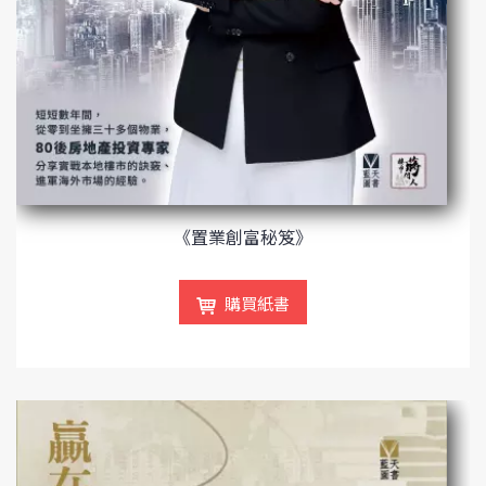
《置業創富秘笈》
購買紙書