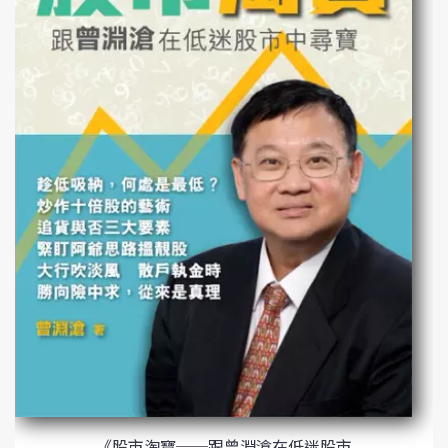
《股市淘寶──跟曾淵滄在低迷股市