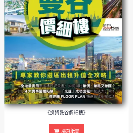
《投資曼谷價細樓》
購買紙書