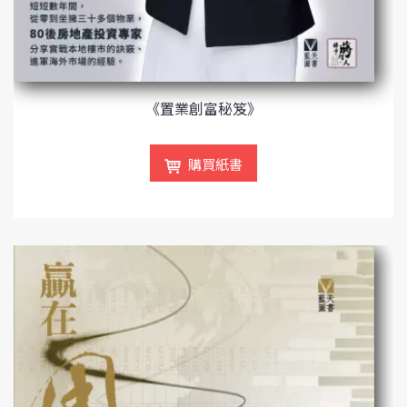
《置業創富秘笈》
購買紙書