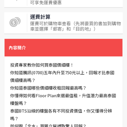
可享免運費優惠
運費計算
運費可於購物車查看（先將要買的書加到購物
車並選擇「郵寄」和「目的地」）
內容簡介
投資專家教你如何買泰國價細樓！
你知道騰訊(0700)五年內升至750元以上，回報才比泰國
價細樓高嗎？
你知道泰國哪些價細樓收租回報最高嗎？
你懂得如何看Floor Plan來選最值租，升值潛力最高泰國
樓盤嗎？
泰國BTS沿線的樓盤各有不同投資價值，你又懂得分辨
嗎？
如何跟「北水」買獨立屋搏取驚人回報？