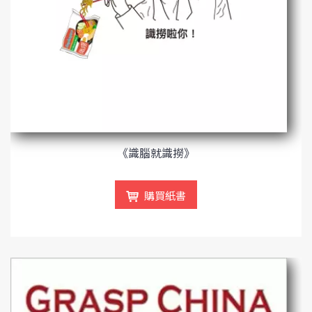
《識腦就識撈》
購買紙書