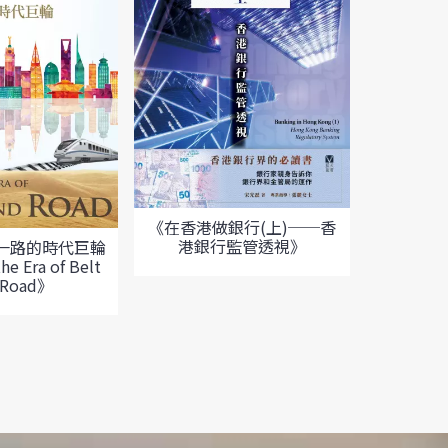
《在香港做銀行(上)──香
《在香港
港銀行監管透視》
港中資
一路的時代巨輪
he Era of Belt
 Road》