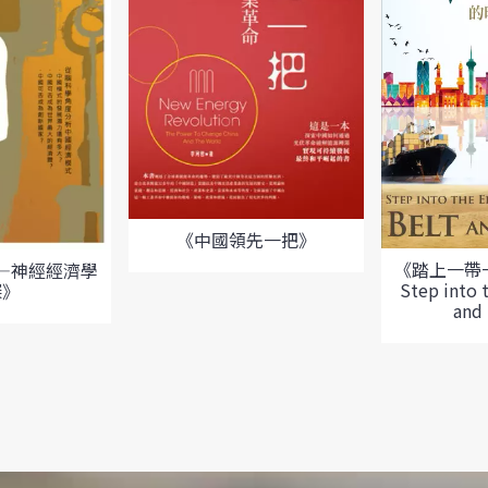
《中國領先一把》
《踏上一帶
—神經經濟學
Step into t
探》
and