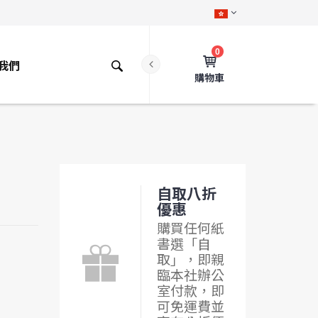
0
我們
購物車
自取八折
優惠
購買任何紙
書選「自
取」，即親
臨本社辦公
室付款，即
可免運費並