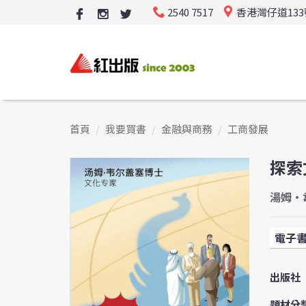
2540 7517
香港灣仔道13
首頁
我要買書
金融與商務
工商發展
探索
湯姆·
電子
出版社
題材分