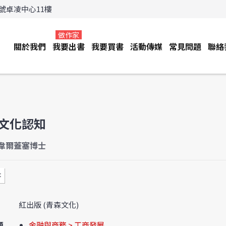
3號卓凌中心11樓
做作家
關於我們
我要出書
我要買書
活動傳媒
常見問題
聯絡
文化認知
韋爾蓋塞博士
書
紅出版 (青森文化)
類
金融與商務 > 工商發展