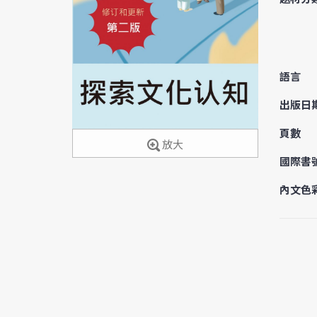
語言
出版日
頁數
放大
國際書
內文色