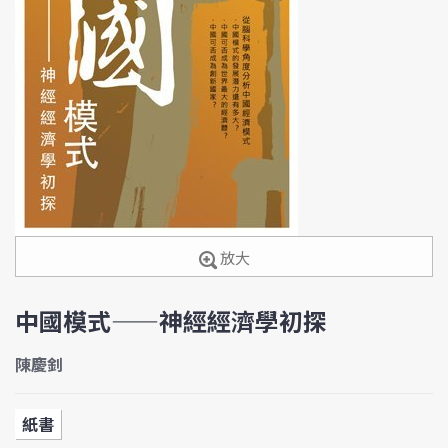
放大
中國模式——神經經濟學初探
陳慶釗
紙書