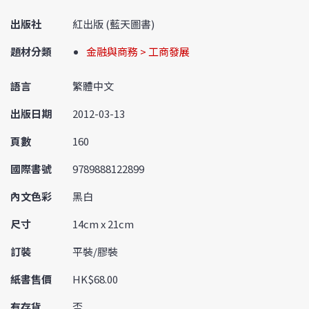
出版社
紅出版 (藍天圖書)
題材分類
金融與商務 > 工商發展
語言
繁體中文
出版日期
2012-03-13
頁數
160
國際書號
9789888122899
內文色彩
黑白
尺寸
14cm x 21cm
訂裝
平裝/膠裝
紙書售價
HK$68.00
有存貨
否