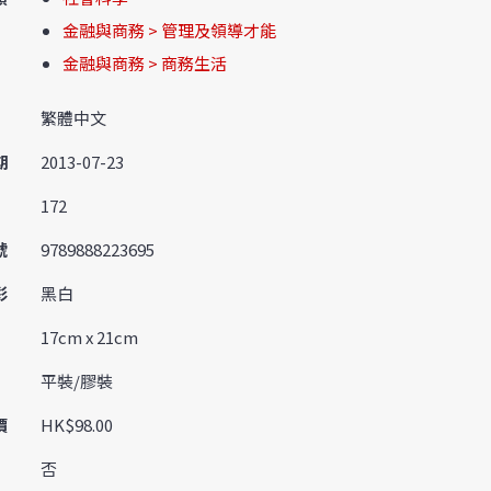
金融與商務 > 管理及領導才能
金融與商務 > 商務生活
繁體中文
期
2013-07-23
172
號
9789888223695
彩
黑白
17cm x 21cm
平裝/膠裝
價
HK$98.00
否