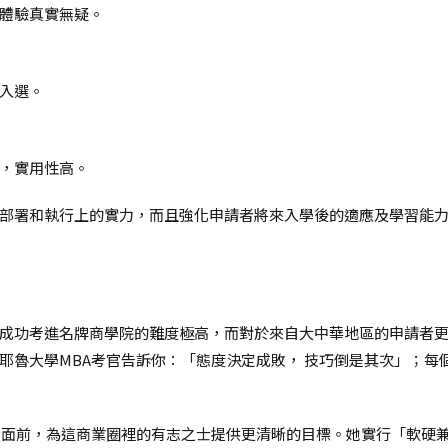
體驗真實無疑。
入選。
，實用性高。
部署和執行上的實力，而且強化申請者將來入學後的適應及學習能
成功考進名牌商學院的難度極高，而對於來自大中華地區的申請者更
耶魯大學MBA考官告訴你：「態度決定成敗， 技巧倒是其次」；每
者面前，為這商業圈裡的有志之士提供更清晰的目標。她實行「軟硬