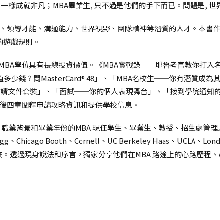
 沒有MBA，一樣成就非凡；MBA畢業生, 只不過是他們的手下而已。問題是
領導才能、溝通能力、世界視野、團隊精神等潛質的人才。本書作者,
的遊戲規則。
訓練場所，MBA學位具有長線投資價值。《MBA實戰錄──耶魯考官教你
值多少錢？問MasterCard® 48」、「MBA名校生──你有潛質
申請文件套裝」、「面試──你的個人表現舞台」、「接到學院通知
後四章闡釋申請攻略資訊和提供學校信息。
職業背景和畢業年份的MBA 現任學生、畢業生、教授、招生處管理人
g、Chicago Booth、Cornell、UC Berkeley Haas、UCLA、London 
 Ivey 等院校。透過現身說法和序言，獨家分享他們在MBA 路途上的心