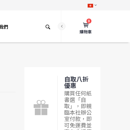
0
我們
購物車
自取八折
優惠
購買任何紙
書選「自
取」，即親
臨本社辦公
室付款，即
可免運費並