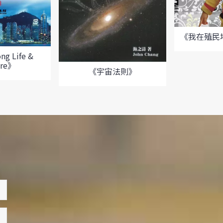
《我在殖民
g Life &
ure》
《宇宙法則》