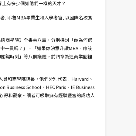
, 世界上有多少個如他們一樣的天才？
 耶魯MBA畢業生和入學考官, 以國際名校實
打入名牌商學院》全書共八章，分別探討「你為何選
成為其中一員嗎？」、「如果你決意升讀MBA，應該
的關鍵時刻」等八個議題。前四章為這商業圈裡
員和商學院院長，他們分別代表：Harvard、
Business School、HEC Paris、IE Business
路歷程、心得和觀察。讀者可吸取擁有經驗豐富的成功人