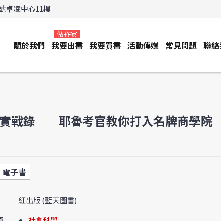
3號卓凌中心11樓
做作家
關於我們
我要出書
我要買書
活動傳媒
常見問題
聯絡
A實戰錄──耶魯考官教你打入名牌商學院
電子書
紅出版 (藍天圖書)
類
社會科學