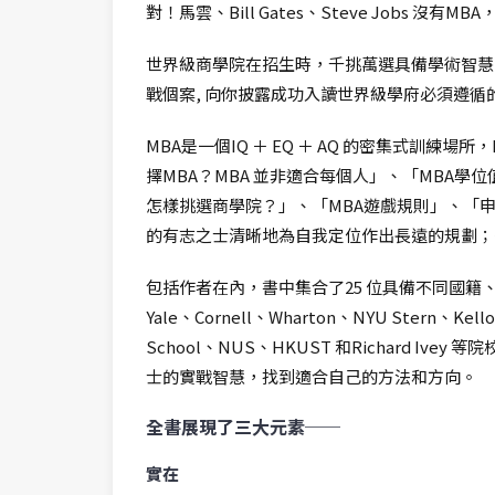
對！馬雲、Bill Gates、Steve Jobs
世界級商學院在招生時，千挑萬選具備學術智慧、
戰個案, 向你披露成功入讀世界級學府必須遵循
MBA是一個IQ ＋ EQ ＋ AQ 的密集式
擇MBA？MBA 並非適合每個人」、「MBA學位
怎樣挑選商學院？」、「MBA遊戲規則」、「
的有志之士清晰地為自我定位作出長遠的規劃；
包括作者在內，書中集合了25 位具備不同國籍、
Yale、Cornell、Wharton、NYU Stern、Kellog
School、NUS、HKUST 和Richard
士的實戰智慧，找到適合自己的方法和方向。
全書展現了三大元素──
實在