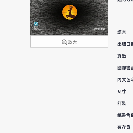
語言
放大
出版日
頁數
國際書
內文色
尺寸
訂裝
紙書售
有存貨