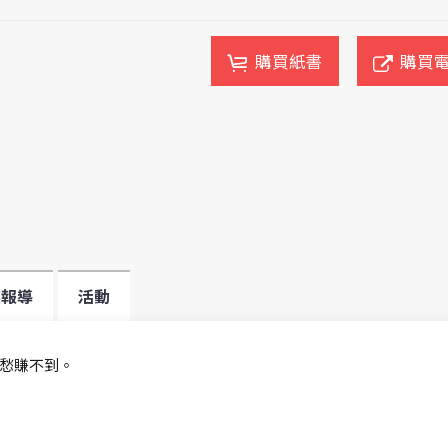
購買紙書
購買
媒報導
活動
愁賺不到。