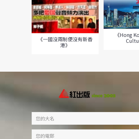
《Hong Kon
《一國沒兩制便沒有新香
Cult
港》