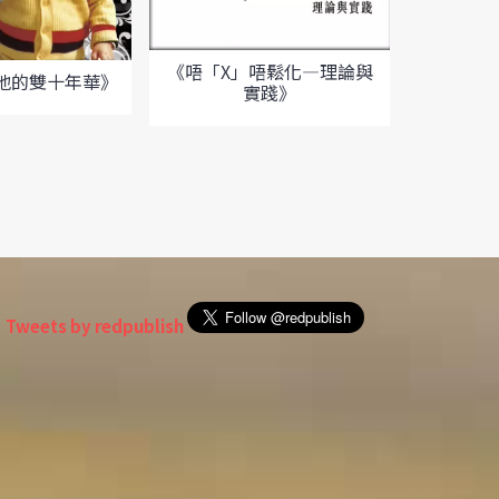
《唔「X」唔鬆化—理論與
地的雙十年華》
實踐》
《九七同
傳播學系
Tweets by redpublish