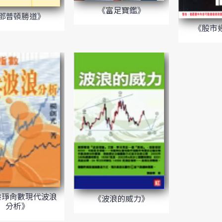
《富足寶鑑》
鄧普頓勝道》
《股市
港琤肏數現代波浪
《波浪的威力》
分析》