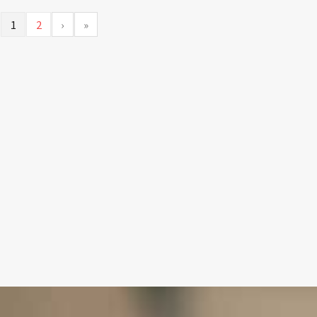
1
2
›
»