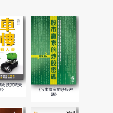
樓財技實戰天
《股市贏家的炒股密
書》
碼》