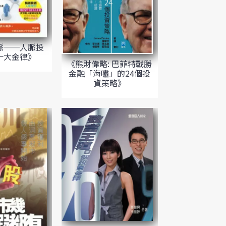
脈──人脈投
十大金律》
《熊財偉略: 巴菲特戰勝
金融「海嘯」的24個投
資策略》