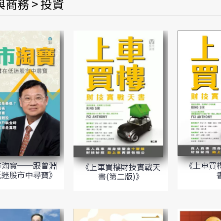
商務 > 投資
《上車買
市淘寶──跟曾淵
《上車買樓財技實戰天
低迷股市中尋寶》
書(第二版)》