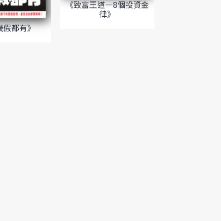
《致富王道—8個投資金
律》
幾假都有》