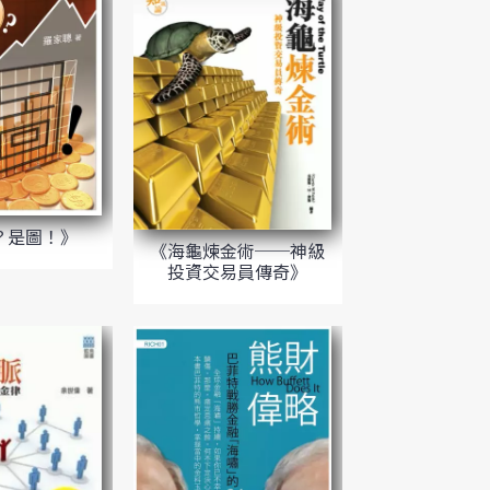
？是圖！》
《海龜煉金術──神級
投資交易員傳奇》