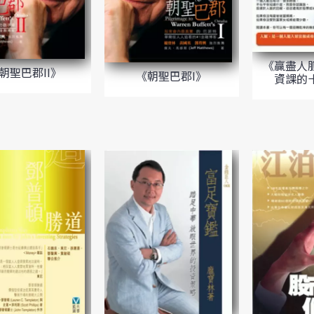
《贏盡人
朝聖巴郡II》
《朝聖巴郡I》
資課的