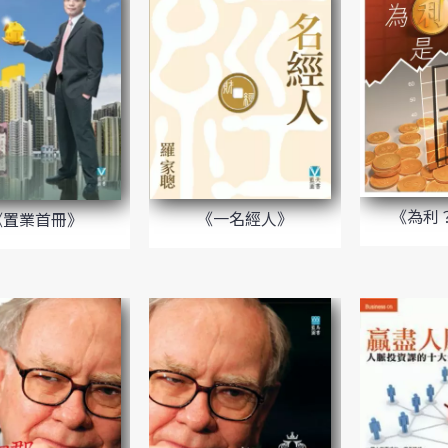
《為利
《一名經人》
《置業首冊》