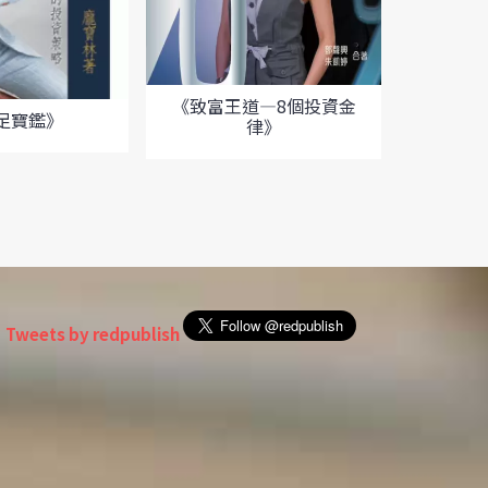
《致富王道—8個投資金
足寶鑑》
律》
《股
Tweets by redpublish