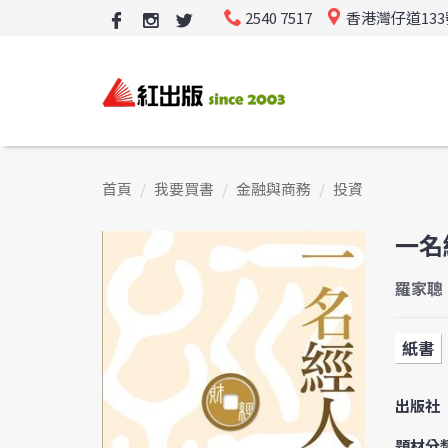
2540 7517
香港灣仔道13
首頁
我要買書
金融與商務
投資
一名
羅家聰
紙書
出版社
題材分