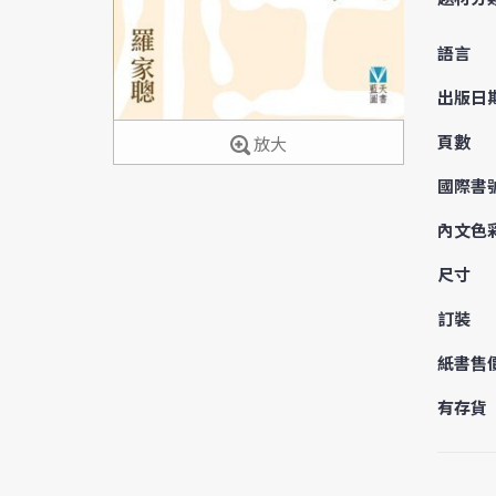
語言
出版日
頁數
放大
國際書
內文色
尺寸
訂裝
紙書售
有存貨