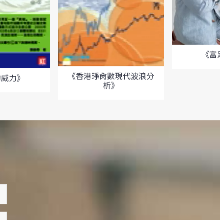
《富
《香港琤肏數現代波浪分
的威力》
析》