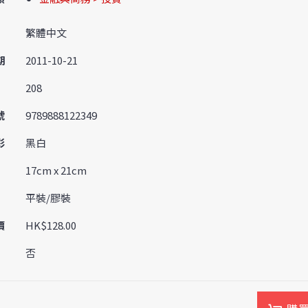
繁體中文
期
2011-10-21
208
號
9789888122349
彩
黑白
17cm x 21cm
平裝/膠裝
價
HK$128.00
否