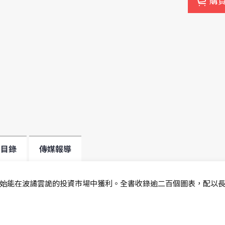
購
目錄
傳媒報導
始能在波譎雲詭的投資市場中獲利。全書收錄逾二百個圖表，配以