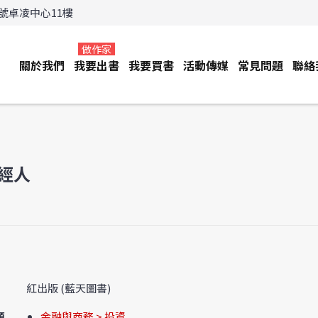
3號卓凌中心11樓
做作家
關於我們
我要出書
我要買書
活動傳媒
常見問題
聯絡
經人
紅出版 (藍天圖書)
類
金融與商務 > 投資