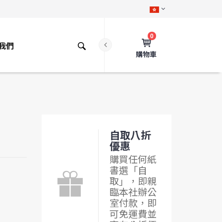
0
我們
購物車
自取八折
優惠
購買任何紙
書選「自
取」，即親
臨本社辦公
室付款，即
可免運費並