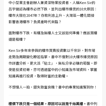
中小型業主會創辦人兼資深物業投資者、人稱Ken Sir的
呂宇健認為樓市必然下跌，並列出樓市爆煲的10大原因：
樓市大限在2047年？存款利息上升、大灣區一體化間接
影響香港樓市？負資產時代來臨？
面對樓市下跌，有樓及無樓人士又該如何準備？應該買樓
還是租樓？
Ken Sir多年來參與的樓市買賣投資數以千宗計，對市場
走勢及周期變化瞭若指掌。書中不僅對10大樓市爆煲原因
作詳盡分析，更大派「貼士」，無私分享必賺的筍盤。即
使是投資初哥，亦可透過當中的小知識及市場資料，掌握
知識再進行投資，取得財富的主動權。
不想慢人一拍，錯失致富良機？書中的專業知識幫到你！
樓價下跌只是一個結果，原因可以說是千絲萬縷。
書中列