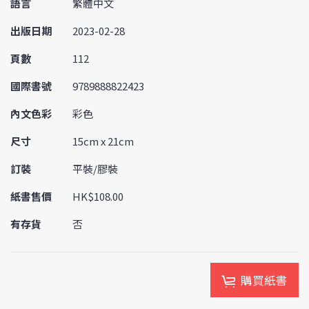
語言
繁體中文
出版日期
2023-02-28
頁數
112
國際書號
9789888822423
內文色彩
彩色
尺寸
15cm x 21cm
訂裝
平裝/膠裝
紙書售價
HK$108.00
有存貨
否
購買紙書