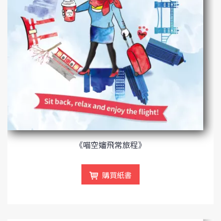
《喵空嬸飛常旅程》
購買紙書