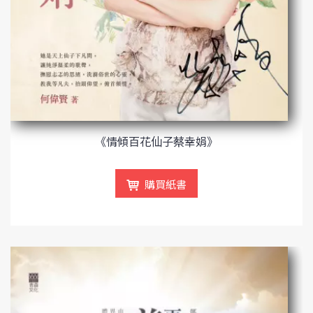
《情傾百花仙子蔡幸娟》
購買紙書