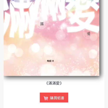
《滿滿愛》
購買紙書