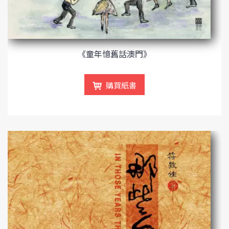
《童年憶舊話澳門》
購買紙書