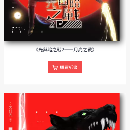
《光與暗之戰2——月亮之戰》
購買紙書