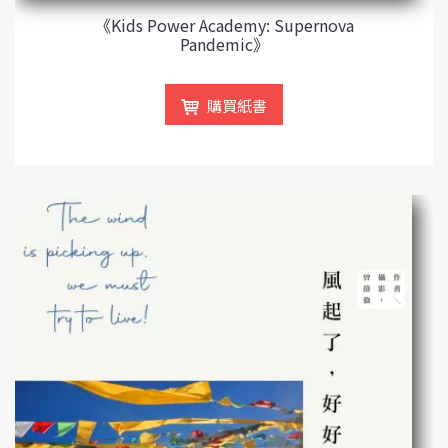
《Kids Power Academy: Supernova
Pandemic》
購買紙書