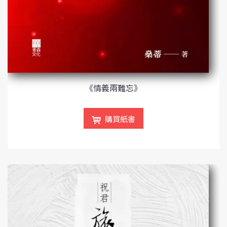
《情義兩難忘》
購買紙書