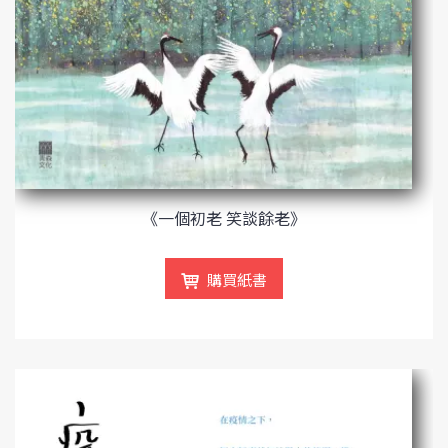
《一個初老 笑談餘老》
購買紙書