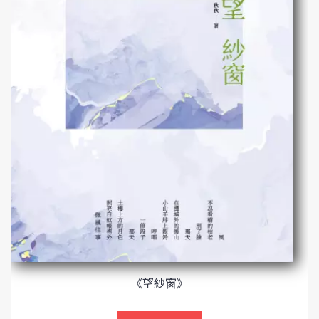
《望紗窗》