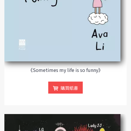
《Sometimes my life is so funny》
購買紙書