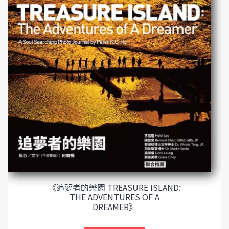
《追夢者的樂園 TREASURE ISLAND:
THE ADVENTURES OF A
DREAMER》