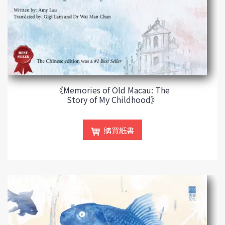
《Memories of Old Macau: The
Story of My Childhood》
購買紙書