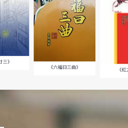
廿三》
《六福曰三曲》
《紅