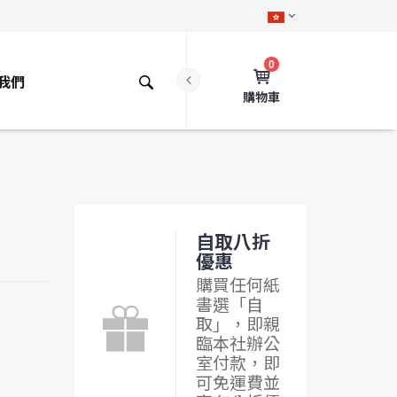
0
我們
購物車
自取八折
優惠
購買任何紙
書選「自
取」，即親
臨本社辦公
室付款，即
可免運費並