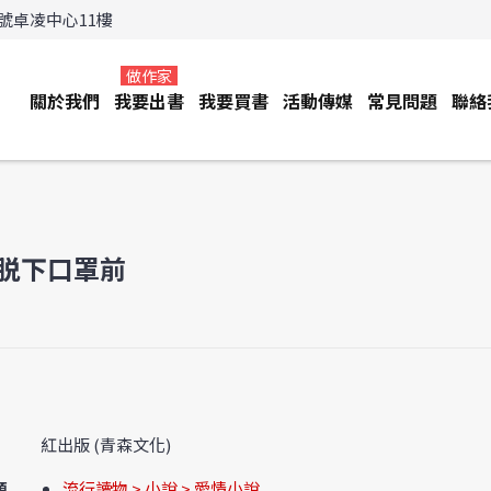
3號卓凌中心11樓
做作家
關於我們
我要出書
我要買書
活動傳媒
常見問題
聯絡
脱下口罩前
紅出版 (青森文化)
類
流行讀物 > 小說 > 愛情小說