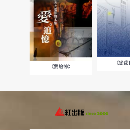
《戀愛
《愛追憶》