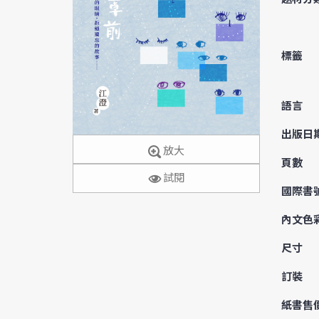
標籤
語言
出版日
放大
頁數
試閱
國際書
內文色
尺寸
訂裝
紙書售