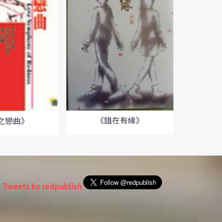
《
《錯在有緣》
之戀曲》
Tweets by redpublish