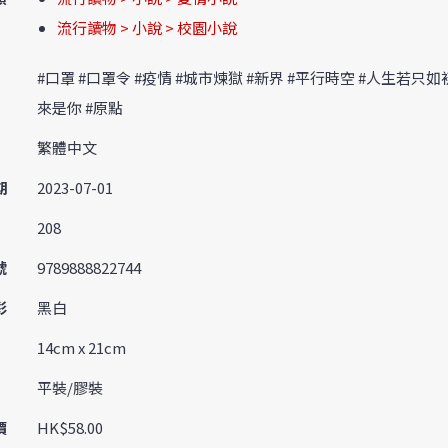
流行讀物 > 小說 > 校園小說
#口罩 #口罩令 #疫情 #城市煉獄 #新界 #平行時空 #人生若只如
來是你 #原點
繁體中文
期
2023-07-01
208
號
9789888822744
彩
黑白
14cm x 21cm
平裝/膠裝
價
HK$58.00