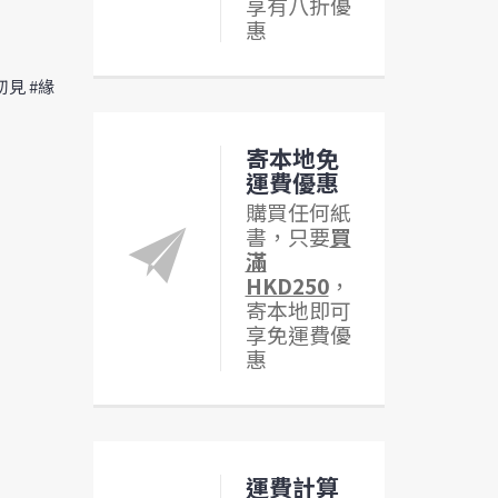
享有八折優
惠
初見 #緣
寄本地免
運費優惠
購買任何紙
書，只要
買
滿
HKD250
，
寄本地即可
享免運費優
惠
運費計算