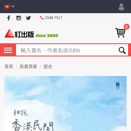
2540 7517
0
首頁
我要買書
歷史