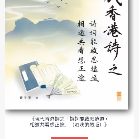
《現代香港詩之「詩詞能啟思遠道，
相邀共看想正途」（港澳繁體版）》