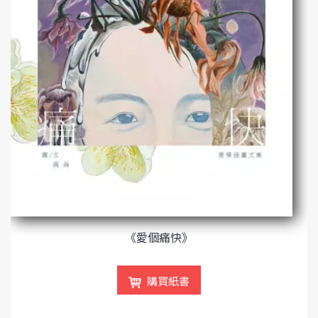
《愛個痛快》
購買紙書