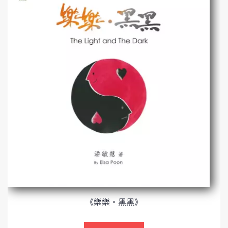
《樂樂‧黑黑》