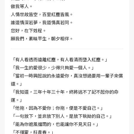
做我等人。
人情世故皆空，百里紅塵皆風。
誰道情深若夢，我道情真若同。
您好，在下姓程。
願我們，素昧平生，朝夕相伴。
「有人看透而遠離紅塵，有人看清而墮入紅塵。」
「我一生的愛很少，少得只夠愛一個人。」
「當初一時興起說的永遠愛你，真沒想過要用一輩子來償
還。」
「我知道，三年十年三十年，終將逃不了記不起你的命
運。」
「他拖，因為不愛你；你拖，便是不愛自己。」
「一句放下，並非放下別人，是放下執拗的自己。」
「能為你遮風擋雨的，也能讓你不見天日。」
「不揮霍，枉青春。」