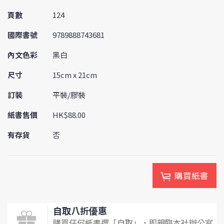
頁數
124
國際書號
9789888743681
內文色彩
黑白
尺寸
15cm x 21cm
訂裝
平裝/膠裝
紙書售價
HK$88.00
有存貨
否
購買紙書
自取八折優惠
購買任何紙書選「自取」，即親臨本社辦公室