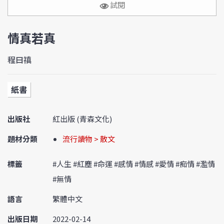
試閱
情真若真
程曰禛
紙書
出版社
紅出版 (青森文化)
題材分類
流行讀物 > 散文
標籤
#人生 #紅塵 #命運 #感情 #情感 #愛情 #痴情 #濫情
#無情
語言
繁體中文
出版日期
2022-02-14