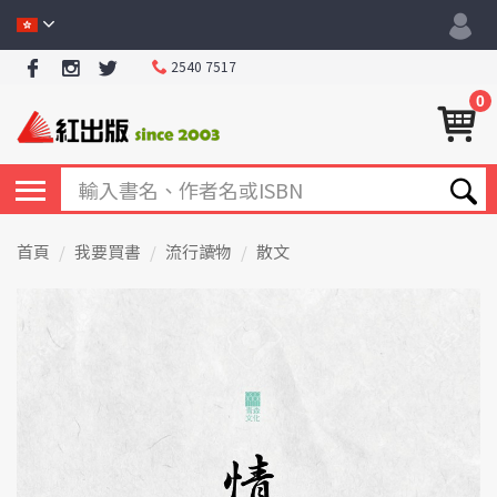
2540 7517
0
首頁
我要買書
流行讀物
散文