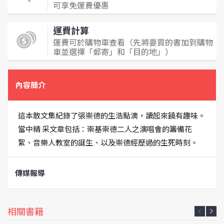
可享免運費優惠
運費計算
運費可於購物車查看（先將要買的書加到購物
車並選擇「郵寄」和「目的地」）
內容簡介
這本散文集紀錄了張崇德的生浩點滴，讀起來饒有趣味。
當中精 采文章包括：崇基崇德二人之演唱會的籌備花
絮、音樂人教室的誕生、以及崇德經歷過的生死時刻。
傳媒報導
相關書籍