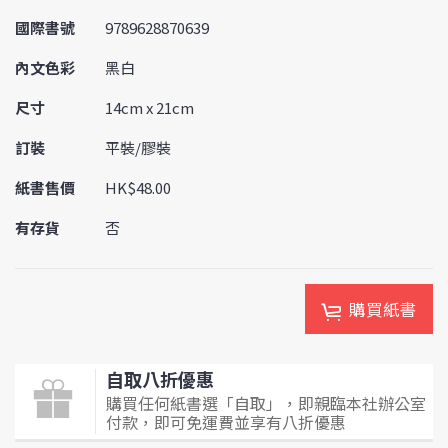
國際書號
9789628870639
內文色彩
黑白
尺寸
14cm x 21cm
訂裝
平裝/膠裝
紙書售價
HK$48.00
有存貨
否
購買紙書
自取八折優惠
購買任何紙書選「自取」，即親臨本社辦公室
付款，即可免運費並享有八折優惠