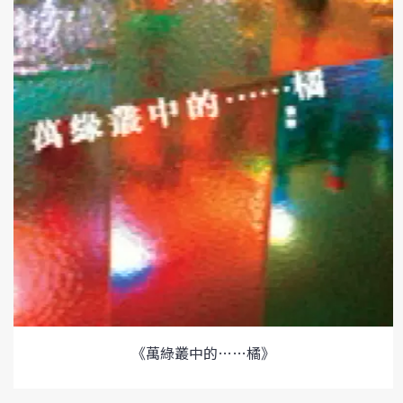
《萬綠叢中的……橘》