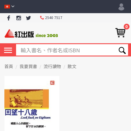
2540 7517
0
首頁
我要買書
流行讀物
散文