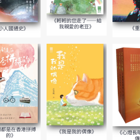
《輕輕的您走了——給
我親愛的老豆》
《重
小人國通史》
們都是在香港拼搏
《我是我的偶像》
《心燈長
的》
傳