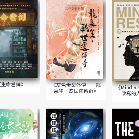
《生命當鋪》
《灰色奏樂外傳——龍
《Mind R
泉笙．歐世遷傳奇》
改寫的