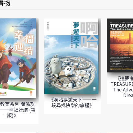
讀物
《追夢者
TREASURE
The Adve
Dre
《啊哈夢遊天下——一
教育系列 關係及
段尋找快樂的旅程》
——幸福連結 (第
二版)》