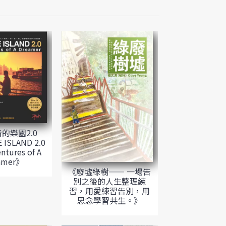
的樂園2.0
 ISLAND 2.0
ntures of A
amer》
《廢墟綠樹—— 一場告
別之後的人生整理練
習，用愛練習告別，用
思念學習共生。》