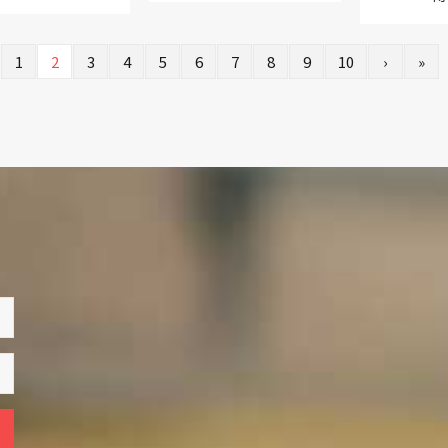
1
2
3
4
5
6
7
8
9
10
›
»