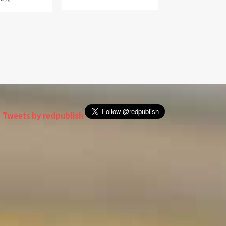
Tweets by redpublish