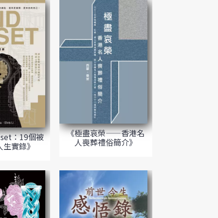
《極盡哀榮——香港名
eset：19個被
人喪葬禮俗簡介》
人生實錄》