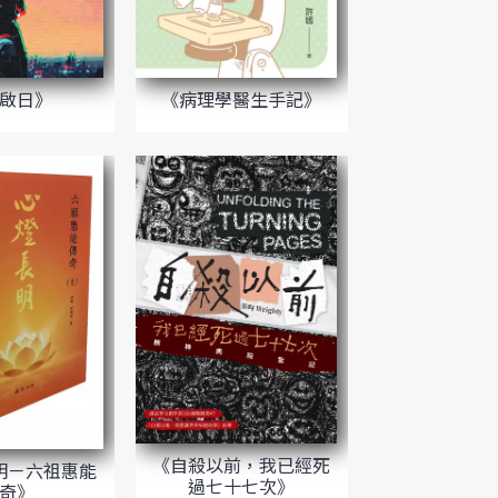
啟日》
《病理學醫生手記》
《自殺以前，我已經死
明－六祖惠能
過七十七次》
奇》