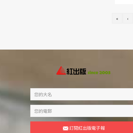
«
‹
訂閱紅出版電子報