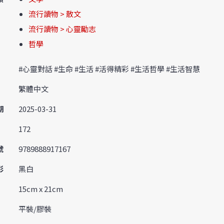
流行讀物 > 散文
流行讀物 > 心靈勵志
哲學
#心靈對話 #生命 #生活 #活得精彩 #生活哲學 #生活智慧
繁體中文
期
2025-03-31
172
號
9789888917167
彩
黑白
15cm x 21cm
平裝/膠裝