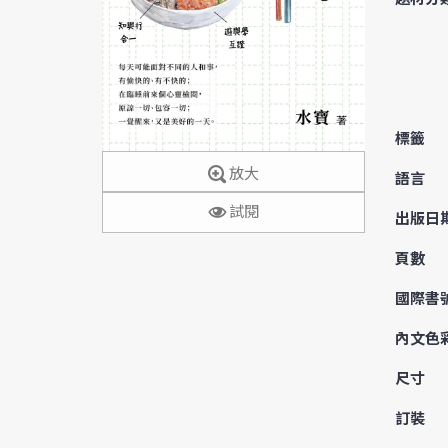
標籤
放大
語言
試閱
出版日
頁數
國際書
內文色
尺寸
訂裝