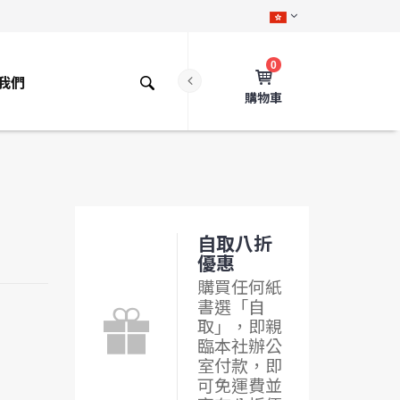
0
我們
購物車
自取八折
優惠
購買任何紙
書選「自
取」，即親
臨本社辦公
室付款，即
可免運費並