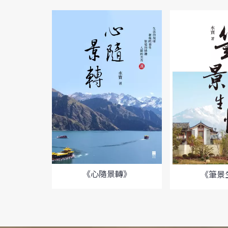
《心隨景轉》
《筆景