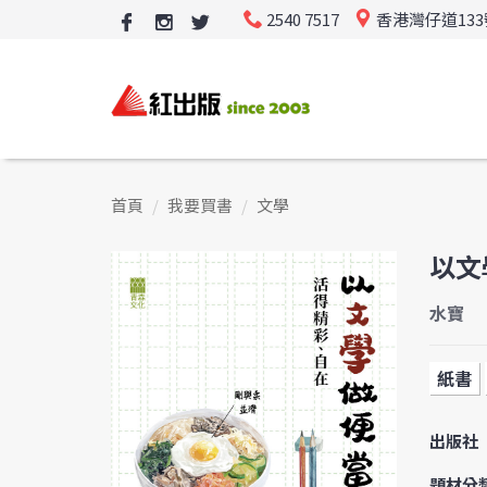
2540 7517
香港灣仔道13
首頁
我要買書
文學
以文
水寶
紙書
出版社
題材分