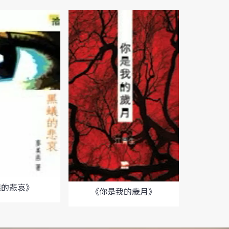
蟻的悲哀》
《你是我的歲月》