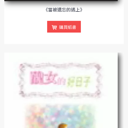
《當被遺忘的遇上》
購買紙書