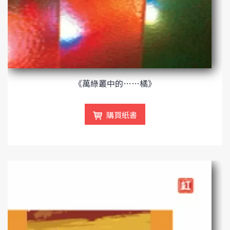
《萬綠叢中的……橘》
購買紙書