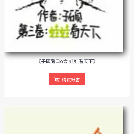
《子碩隨口o翕 娃娃看天下》
購買紙書