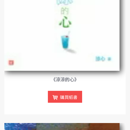
《涼涼的心》
購買紙書