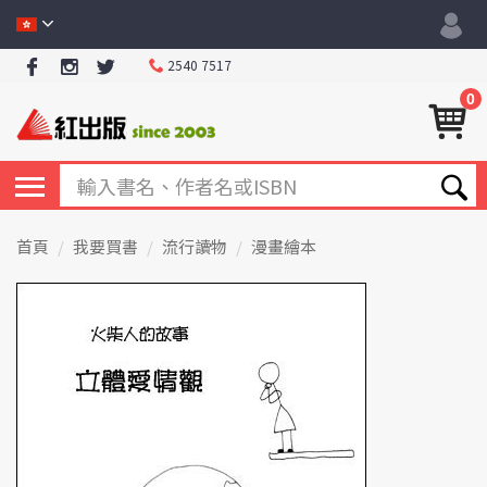
2540 7517
0
首頁
我要買書
流行讀物
漫畫繪本