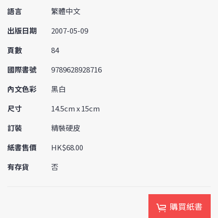
語言
繁體中文
出版日期
2007-05-09
頁數
84
國際書號
9789628928716
內文色彩
黑白
尺寸
14.5cm x 15cm
訂裝
精裝硬皮
紙書售價
HK$68.00
有存貨
否
購買紙書